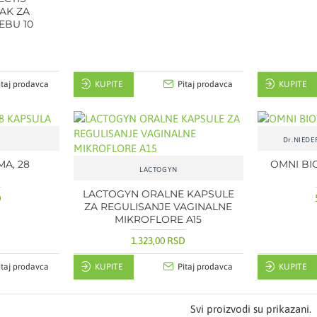
AK ZA
EBU 10
itaj prodavca
KUPITE
Pitaj prodavca
KUPITE
Dr.NIED
A, 28
OMNI BI
LACTOGYN
LACTOGYN ORALNE KAPSULE
D
ZA REGULISANJE VAGINALNE
MIKROFLORE A15
1.323,00 RSD
itaj prodavca
KUPITE
Pitaj prodavca
KUPITE
Svi proizvodi su prikazani.