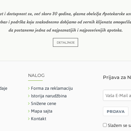
st i dostupnost su, već skoro 30 godina, glavna obeležja Apotekarske u
ubav i podrška koju svakodnevno dobijamo od vernih klijenata omogućila
da postanemo jedna od najpoznatijih i najposećenijih apoteka.
DETALJNIJE
NALOG
Prijava za 
daje
Forma za reklamaciju
Istorija narudžbina
Snižene cene
Mapa sajta
PRIJAVA
Kontakt
Slažem se s