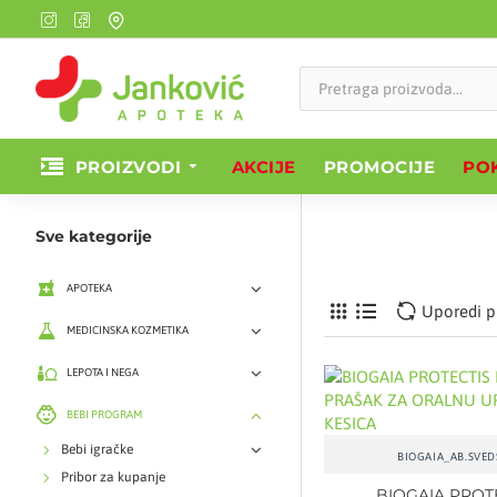
PROIZVODI
AKCIJE
PROMOCIJE
POK
Sve kategorije
APOTEKA
Uporedi p
MEDICINSKA KOZMETIKA
LEPOTA I NEGA
BEBI PROGRAM
Bebi igračke
BIOGAIA_AB.SVED
Pribor za kupanje
BIOGAIA PROT