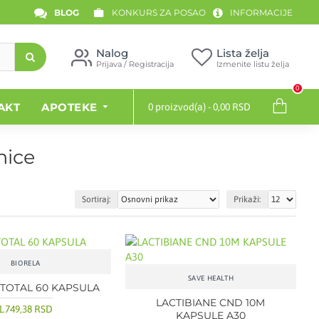
BLOG
KONKURS ZA POSAO
INFORMACIJE
Nalog
Lista želja
Prijava / Registracija
Izmenite listu želja
0
AKT
APOTEKE
0 proizvod(a) - 0,00 RSD
nice
Sortiraj:
Prikaži:
BIORELA
SAVE HEALTH
 TOTAL 60 KAPSULA
LACTIBIANE CND 10M
1.749,38 RSD
KAPSULE A30