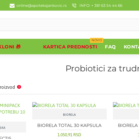
online@apotekajankovic.rs
INFO: + 381 63 54 44 66
NOVO
LONI 🎁
KARTICA PREDNOSTI
FAQ
KONT
Probiotici za trud
roizvod
0
BIORELA
BIORELA TOTAL 30 KAPSULA
BIORELA
SKA
1.050,91 RSD
ECTIS