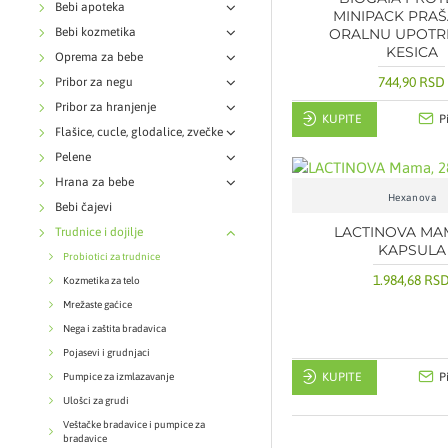
Bebi apoteka
MINIPACK PRAŠ
Bebi kozmetika
ORALNU UPOTR
KESICA
Oprema za bebe
744,90 RSD
Pribor za negu
Pribor za hranjenje
KUPITE
P
Flašice, cucle, glodalice, zvečke
Pelene
Hrana za bebe
Hexanova
Bebi čajevi
LACTINOVA MAM
Trudnice i dojilje
KAPSULA
Probiotici za trudnice
1.984,68 RS
Kozmetika za telo
Mrežaste gaćice
Nega i zaštita bradavica
Pojasevi i grudnjaci
KUPITE
P
Pumpice za izmlazavanje
Ulošci za grudi
Veštačke bradavice i pumpice za
bradavice