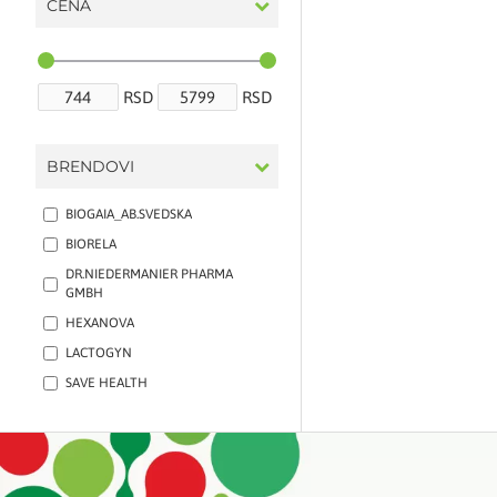
CENA
RSD
RSD
BRENDOVI
BIOGAIA_AB.SVEDSKA
BIORELA
DR.NIEDERMANIER PHARMA
GMBH
HEXANOVA
LACTOGYN
SAVE HEALTH