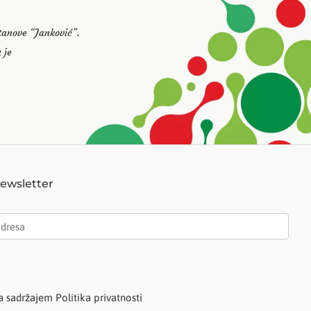
stanove “Janković”.
 je
Newsletter
a sadržajem Politika privatnosti