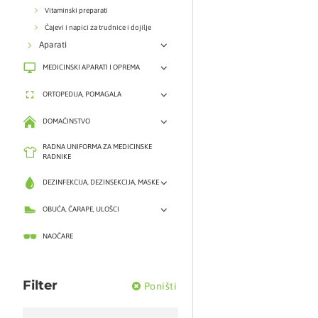
Vitaminski preparati
Čajevi i napici za trudnice i dojilje
Aparati
MEDICINSKI APARATI I OPREMA
ORTOPEDIJA, POMAGALA
DOMAĆINSTVO
RADNA UNIFORMA ZA MEDICINSKE
RADNIKE
DEZINFEKCIJA, DEZINSEKCIJA, MASKE
OBUĆA, ČARAPE, ULOŠCI
NAOČARE
Filter
Poništi