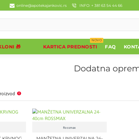
online@apotekajankovic.rs
INFO: + 381 63 54 44 66
NOVO
LONI 🎁
KARTICA PREDNOSTI
FAQ
KONT
Dodatna opre
roizvod
0
Rossmax
Č KRVNOG
MANŽETNA UNIVERZALNA 24-