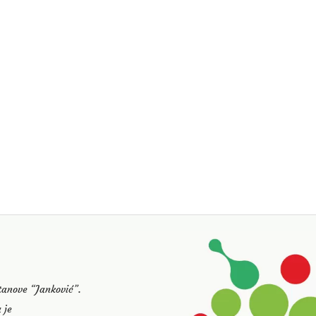
stanove “Janković”.
 je