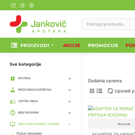
PROIZVODI
AKCIJE
PROMOCIJE
POK
Sve kategorije
APOTEKA
Dodatna oprema
MEDICINSKA KOZMETIKA
Uporedi p
LEPOTA I NEGA
BEBI PROGRAM
MEDICINSKI APARATI I OPREMA
Rossmax
Pulsni oksimetri
ADAPTER ZA MERA