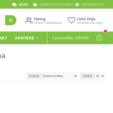
BLOG
KONKURS ZA POSAO
INFORMACIJE
Nalog
Lista želja
Prijava / Registracija
Izmenite listu želja
0
AKT
APOTEKE
0 proizvod(a) - 0,00 RSD
ma
Sortiraj:
Prikaži: