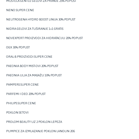
MUSTELA GENTLE GELOVI ZA PRANJE 25% POPUST
NENO SUPER CENE
NEUTROGENA HYDRO BOOST LINIJA 30% POPUST
NIDRA GELOVI ZA TUŠIRANJE 1+1 GRATIS
NOVEXPERT PROIZVODI ZA HIDRATACIJU 20% POPUST
OGX 30% POPUST
ORAL-B PROIZVODI SUPER CENE
PAEONIA BODY MIST-OVI 20% POPUST
PAEONIA ULJA ZA MASAŽU 10% POPUST
PAMPERS SUPER CENE
PARFEMI I DEO 20% POPUST
PHILIPS SUPER CENE
POKLON SETOVI
PROLOM BEAUTY UZ 2 POKLON LEPEZA
PUMPICE ZA IZMLAZANJE POKLON LANOLIN 20G