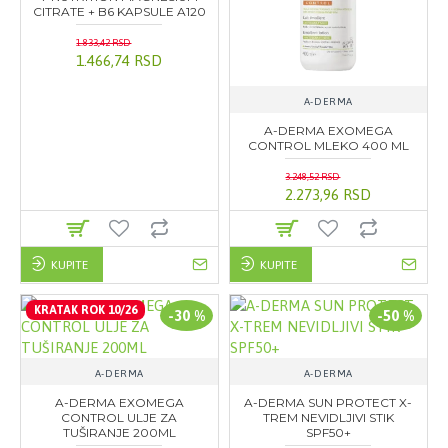
CITRATE + B6 KAPSULE A120
1.833,42 RSD
1.466,74 RSD
A-DERMA
A-DERMA EXOMEGA
CONTROL MLEKO 400 ML
3.248,52 RSD
2.273,96 RSD
KUPITE
KUPITE
KRATAK ROK 10/26
-30 %
-50 %
A-DERMA
A-DERMA
A-DERMA EXOMEGA
A-DERMA SUN PROTECT X-
CONTROL ULJE ZA
TREM NEVIDLJIVI STIK
TUŠIRANJE 200ML
SPF50+