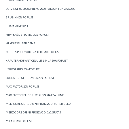
GERBER KAŠICE POPUST
GOT2B, GLISS, SYOSS PREKO 2000 POKLON FEN ZA KOSU
GRUBIN 40% POPUST
GUAM 20% POPUST
HIPP KAŠICE I SOKIĆI 30% POPUST
HUGGIES SUPER CENE
KORRES PROIZVODI ZA TELO 20% POPUST
KRAUTERHOF ANTICELULIT LINIJA 30% POPUST
L'ERBOLARIO 50% POPUST
LOREAL BRIGHT REVELA 20% POPUST
MAX FACTOR 20% POPUST
MAX FACTOR PUDERI POKLON SJAJ ZA USNE
MEDICUBE ODREDJENI PROIZVODI SUPER CENA
MERZ ODREDJENI PROIZVODI 1+1 GRATIS
MILANI 20% POPUST