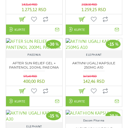
1.821,60 RSD
2.518,50 RSD
1.275,12 RSD
1.259,25 RSD
KUPITE
KUPITE
-30 %
-15 %
PAEONIA
ELEPHANT
AFTER SUN RELIEF GEL +
AKTIVNI UGALJ KAPSULE
PANTENOL 200ML PAEONIA
250MG A10
571,43 RSD
167,60 RSD
400,00 RSD
142,46 RSD
KUPITE
KUPITE
-15 %
-20 %
Dacom Pharma
ELEPHANT