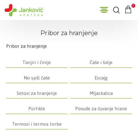
0
Pribor za hranjenje
Pribor za hranjenje
Tanjiri i činije
Čaše i šolje
No spill čaše
Escajg
Setovi za hranjenje
Mljackalica
Portikle
Posude za čuvanje hrane
Termosi i termos torbe