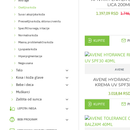
Anti-age
LICA 200M
Osetljiva koža
1.397,09 RSD
1.746
Suva i atopijska koža
Preosetljiva koža, sklona crvenilu
Specifična nega, iritacije
Normalna koža
KUPITE
P
Masna, problematična koža
Ljuspasta koža
Hiperpigmentacije
Nega usana
AVENE
Telo
Kosa i koža glave
AVENE HYDRANC
KREMA UV SPF3
Bebe i deca
Muškarci
3.018,84 RS
Zaštita od sunca
KUPITE
P
LEPOTA I NEGA
BEBI PROGRAM