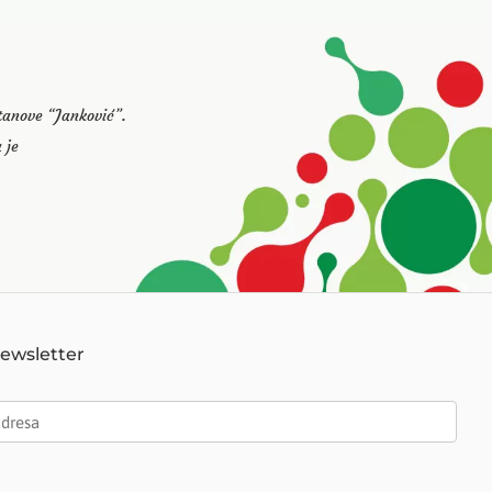
stanove “Janković”.
 je
Newsletter