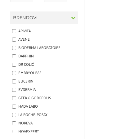
BRENDOVI
APIVITA
AVENE
BIODERMA LABORATOIRE
DARPHIN
DR COLIĆ
EMBRYOLISSE
EUCERIN
EVDERMIA
GEEK & GORGEOUS
HADA LABO
LA ROCHE-POSAY
NOREVA
NOVEXPERT