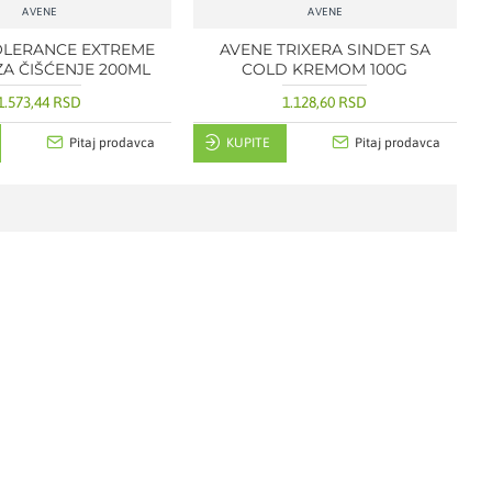
AVENE
AVENE
OLERANCE EXTREME
AVENE TRIXERA SINDET SA
ZA ČIŠĆENJE 200ML
COLD KREMOM 100G
1.573,44 RSD
1.128,60 RSD
Pitaj prodavca
KUPITE
Pitaj prodavca