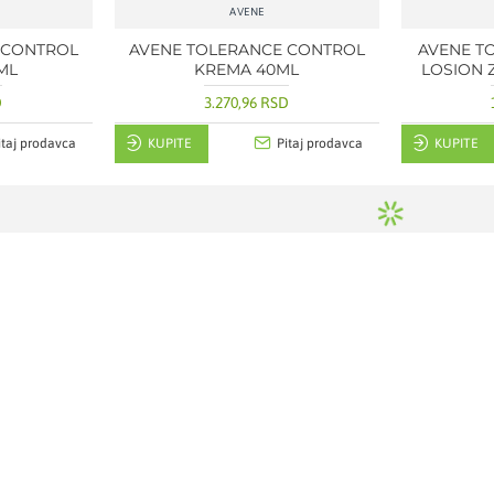
AVENE
 CONTROL
AVENE TOLERANCE CONTROL
AVENE T
ML
KREMA 40ML
LOSION 
D
3.270,96 RSD
itaj prodavca
KUPITE
Pitaj prodavca
KUPITE