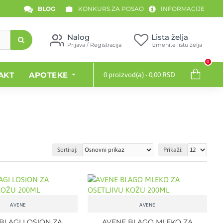
BLOG
KONKURS ZA POSAO
INFORMACIJE
Nalog
Lista želja
Prijava / Registracija
Izmenite listu želja
0
AKT
APOTEKE
0 proizvod(a) - 0,00 RSD
Sortiraj:
Prikaži:
AVENE
AVENE
BLAGI LOSION ZA
AVENE BLAGO MLEKO ZA