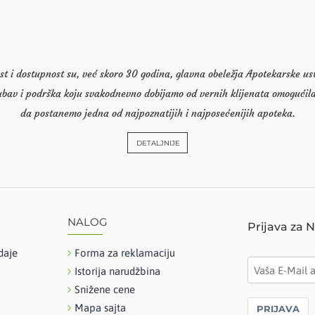
st i dostupnost su, već skoro 30 godina, glavna obeležja Apotekarske u
ubav i podrška koju svakodnevno dobijamo od vernih klijenata omogućila
da postanemo jedna od najpoznatijih i najposećenijih apoteka.
DETALJNIJE
NALOG
Prijava za 
daje
Forma za reklamaciju
Istorija narudžbina
Snižene cene
Mapa sajta
PRIJAVA