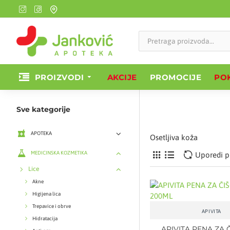
PROIZVODI
AKCIJE
PROMOCIJE
POK
Sve kategorije
APOTEKA
Osetljiva koža
MEDICINSKA KOZMETIKA
Uporedi p
Lice
Akne
Higijena lica
Trepavice i obrve
APIVITA
Hidratacija
APIVITA PENA ZA 