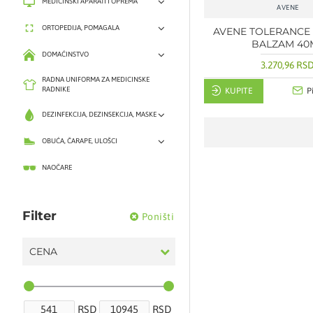
MEDICINSKI APARATI I OPREMA
AVENE
ORTOPEDIJA, POMAGALA
AVENE TOLERANCE
BALZAM 40
DOMAĆINSTVO
3.270,96 RS
RADNA UNIFORMA ZA MEDICINSKE
RADNIKE
KUPITE
P
DEZINFEKCIJA, DEZINSEKCIJA, MASKE
OBUĆA, ČARAPE, ULOŠCI
NAOČARE
Filter
Poništi
CENA
RSD
RSD