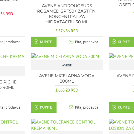
L
OSETL
AVENE ANTIROUGEURS
ROSAMED SPF50+ ZAŠTITNI
,36 RSD
KONCENTRAT ZA
HIDRATACIJU 30 ML
3.376,56 RSD
itaj prodavca
KUPITE
Pitaj prodavca
KUPITE
AVENE
AVENE MICELARNA VODA
AVENE 
200ML
E RICHE
0 40ML
1.663,20 RSD
D
itaj prodavca
KUPITE
Pitaj prodavca
KUPITE