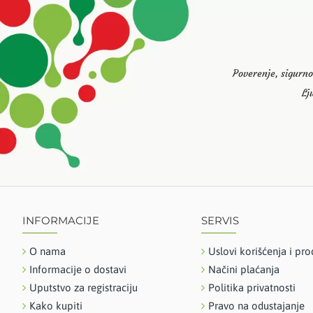
NUXE
PROLOM BEAUTY CARE
SEBAMED
SVR
Poverenje, sigurno
URIAGE
Lj
VICHY
ZIAJA MED
INFORMACIJE
SERVIS
O nama
Uslovi korišćenja i pro
Informacije o dostavi
Načini plaćanja
Uputstvo za registraciju
Politika privatnosti
Kako kupiti
Pravo na odustajanje