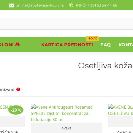
online@apotekajankovic.rs
INFO: + 381 63 54 44 66
NOVO
LONI 🎁
KARTICA PREDNOSTI
FAQ
KONT
Osetljiva koža
roizvod
0
-20 %
AVENE
ČIŠĆENJE
AVENE 