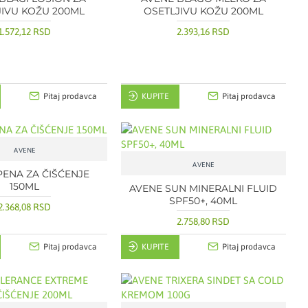
JIVU KOŽU 200ML
OSETLJIVU KOŽU 200ML
1.572,12 RSD
2.393,16 RSD
Pitaj prodavca
KUPITE
Pitaj prodavca
AVENE
AVENE
PENA ZA ČIŠĆENJE
150ML
AVENE SUN MINERALNI FLUID
SPF50+, 40ML
2.368,08 RSD
2.758,80 RSD
Pitaj prodavca
KUPITE
Pitaj prodavca