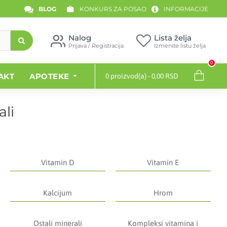
BLOG
KONKURS ZA POSAO
INFORMACIJE
Nalog
Lista želja
Prijava / Registracija
Izmenite listu želja
0
AKT
APOTEKE
0 proizvod(a) - 0,00 RSD
ali
Vitamin D
Vitamin E
Kalcijum
Hrom
Ostali minerali
Kompleksi vitamina i