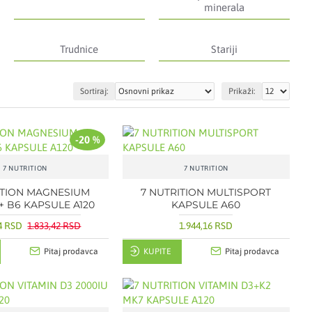
minerala
Trudnice
Stariji
Sortiraj:
Prikaži:
-20 %
7 NUTRITION
7 NUTRITION
ITION MAGNESIUM
7 NUTRITION MULTISPORT
+ B6 KAPSULE A120
KAPSULE A60
74 RSD
1.833,42 RSD
1.944,16 RSD
Pitaj prodavca
KUPITE
Pitaj prodavca