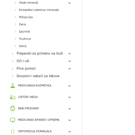
Ostali minerali
Kompleksi vitamina i minerala
Riblja ulja
Deca
Sportisti
Trudnice
Stariji
Preparati za primenu na koži
Oči i uši
Prva pomoć
Dozatori i sekači za lekove
MEDICINSKA KOZMETIKA
LEPOTA I NEGA
BEBI PROGRAM
MEDICINSKI APARATI I OPREMA
ORTOPEDIJA, POMAGALA