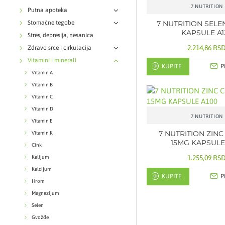
7 NUTRITION
Putna apoteka
Stomačne tegobe
7 NUTRITION SELE
KAPSULE A1
Stres, depresija, nesanica
2.214,86 RS
Zdravo srce i cirkulacija
Vitamini i minerali
KUPITE
P
Vitamin A
Vitamin B
Vitamin C
Vitamin D
7 NUTRITION
Vitamin E
7 NUTRITION ZINC
Vitamin K
15MG KAPSULE
Cink
1.255,09 RS
Kalijum
Kalcijum
KUPITE
P
Hrom
Magnezijum
Selen
Gvožđe