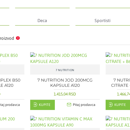
Deca
Sportisti
roizvod
0
7 NUTRITION
MPLEX B50
7 NUTRITION JOD 200MCG
7 NUTR
E A120
KAPSULE A120
CITRATE 
D
1.415,04 RSD
1.466,
itaj prodavca
KUPITE
Pitaj prodavca
KUPITE