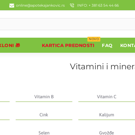
online@apotekajankovic.rs
INFO: + 381 63 54 44 66
NOVO
LONI 🎁
KARTICA PREDNOSTI
FAQ
KONT
Vitamini i miner
Vitamin B
Vitamin C
Cink
Kalijum
Selen
Gvožđe