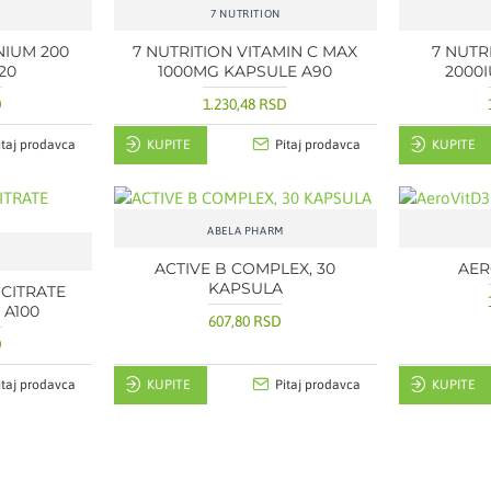
7 NUTRITION
NIUM 200
7 NUTRITION VITAMIN C MAX
7 NUTR
20
1000MG KAPSULE A90
2000I
D
1.230,48 RSD
itaj prodavca
KUPITE
Pitaj prodavca
KUPITE
ABELA PHARM
ACTIVE B COMPLEX, 30
AER
KAPSULA
 CITRATE
 A100
607,80 RSD
D
itaj prodavca
KUPITE
Pitaj prodavca
KUPITE