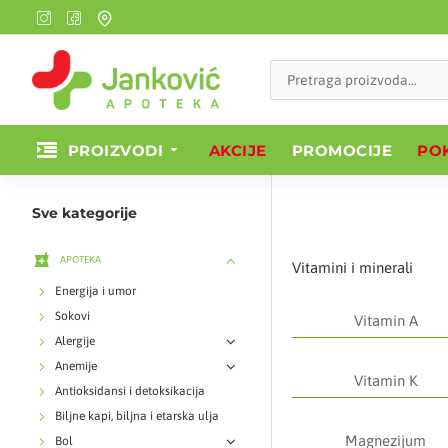
PROIZVODI
AKCIJE
PROMOCIJE
POK
Sve kategorije
APOTEKA
Vitamini i minerali
Energija i umor
Sokovi
Vitamin A
Alergije
Anemije
Vitamin K
Antioksidansi i detoksikacija
Biljne kapi, biljna i etarska ulja
Magnezijum
Bol