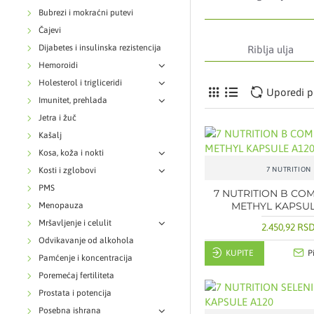
Bubrezi i mokraćni putevi
Čajevi
Dijabetes i insulinska rezistencija
Riblja ulja
Hemoroidi
Holesterol i trigliceridi
Uporedi p
Imunitet, prehlada
Jetra i žuč
Kašalj
Kosa, koža i nokti
Kosti i zglobovi
7 NUTRITION
PMS
7 NUTRITION B CO
METHYL KAPSUL
Menopauza
Mršavljenje i celulit
2.450,92 RS
Odvikavanje od alkohola
KUPITE
P
Pamćenje i koncentracija
Poremećaj fertiliteta
Prostata i potencija
Posebna ishrana