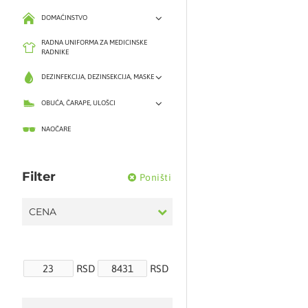
DOMAĆINSTVO
RADNA UNIFORMA ZA MEDICINSKE
RADNIKE
DEZINFEKCIJA, DEZINSEKCIJA, MASKE
OBUĆA, ČARAPE, ULOŠCI
NAOČARE
Filter
Poništi
CENA
RSD
RSD