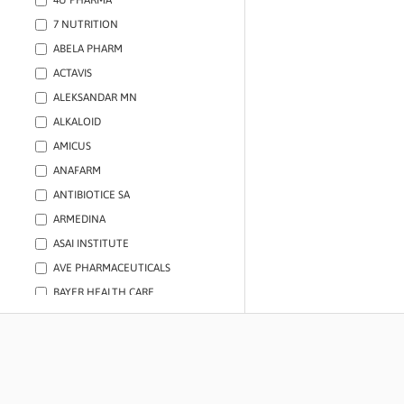
4U PHARMA
RIBLJA ULJA
7 NUTRITION
DECA
ABELA PHARM
SPORTISTI
ACTAVIS
TRUDNICE
ALEKSANDAR MN
STARIJI
ALKALOID
AMICUS
ANAFARM
ANTIBIOTICE SA
ARMEDINA
ASAI INSTITUTE
AVE PHARMACEUTICALS
BAYER HEALTH CARE
BIOANDINA
BIOCLINICA
BIOFAR
BIOMIN