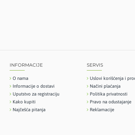
BIOSTILE
BIOTREX NUTRACEUTICALS
BIVITS
BONAVIDEA
CORTEX LABS DOO
CROSSCARE
CRUX
DACOM PHARMA
INFORMACIJE
SERVIS
DIETPHARM
DIV LEK
O nama
Uslovi korišćenja i pro
DMG ITALIA SRL
Informacije o dostavi
Načini plaćanja
DOPPELHERZ
Uputstvo za registraciju
Politika privatnosti
DR.NIEDERMANIER PHARMA
Kako kupiti
Pravo na odustajanje
GMBH
Najčešća pitanja
Reklamacije
DR.THEISS
E.S.I.
EKOFARM