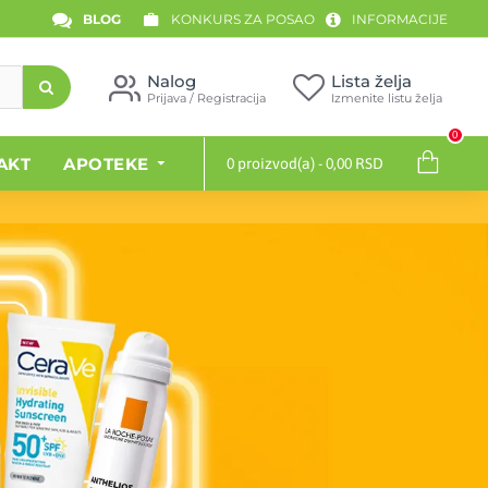
BLOG
KONKURS ZA POSAO
INFORMACIJE
Nalog
Lista želja
Prijava / Registracija
Izmenite listu želja
0
AKT
APOTEKE
0 proizvod(a) - 0,00 RSD