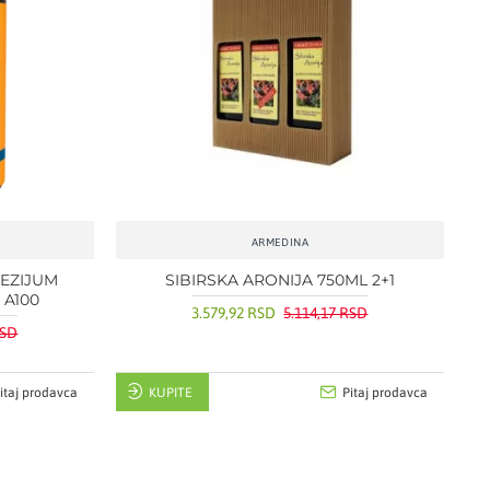
ARMEDINA
EZIJUM
SIBIRSKA ARONIJA 750ML 2+1
 A100
3.579,92 RSD
5.114,17 RSD
RSD
itaj prodavca
KUPITE
Pitaj prodavca