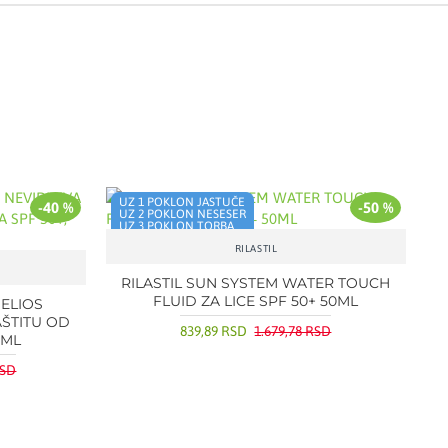
UZ 1 POKLON JASTUČE
S
-40 %
-50 %
UZ 2 POKLON NESESER
UZ 3 POKLON TORBA
RILASTIL
RILASTIL SUN SYSTEM WATER TOUCH
FLUID ZA LICE SPF 50+ 50ML
ELIOS
AŠTITU OD
839,89 RSD
1.679,78 RSD
 ML
RSD