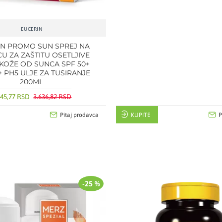
EUCERIN
IN PROMO SUN SPREJ NA
U ZA ZAŠTITU OSETLJIVE
KOŽE OD SUNCA SPF 50+
+ PH5 ULJE ZA TUSIRANJE
200ML
545,77 RSD
3.636,82 RSD
Pitaj prodavca
KUPITE
P
-25 %