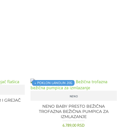
SUPER CENA
+ POKLON LANOLIN 20G
NENO
 I GREJAČ
NENO BABY PRESTO BEŽIČNA
TROFAZNA BEŽIČNA PUMPICA ZA
IZMLAZANJE
6.789,00 RSD