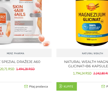
MERZ PHARMA
NATURAL WEALTH
 SPEZIAL DRAŽEJE A60
NATURAL WEALTH MAGN
GLICINAT+B6 KAPSULE
120,71 RSD
1.494,28 RSD
1.794,24 RSD
2.242,80 
Pitaj prodavca
KUPITE
P