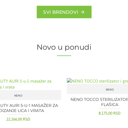
SVI BRENDOVI
Novo u ponudi
NENO
NENO
NENO TOCCO STERILIZATOR
FLAŠICA
UTY AURI 5-U-1 MASAŽER ZA
IZANJE LICA I VRATA
8.175,00 RSD
22.266,00 RSD