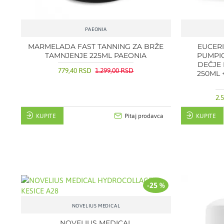
PAEONIA
MARMELADA FAST TANNING ZA BRŽE
EUCER
TAMNJENJE 225ML PAEONIA
PUMPIC
DEČJE 
779,40 RSD
1.299,00 RSD
250ML 
2.
KUPITE
Pitaj prodavca
KUPITE
-25 %
NOVELIUS MEDICAL
NOVELIUS MEDICAL