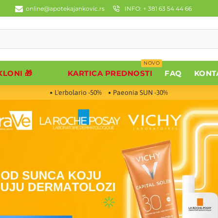
online@apotekajankovic.rs
INFO: + 381 63 54 44 66
NOVO
LONI 🎁
KARTICA PREDNOSTI
FAQ
KONT
L'erbolario -50%
Paeonia SUN -30%