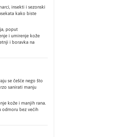
rci, insekti i sezonski
insekata kako biste
ja, poput
nje i umirenje kože
tnji i boravka na
aju se češće nego što
rzo sanirati manju
ćenje kože i manjih rana.
 u odmoru bez većih