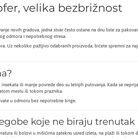
fer, velika bezbrižnost
živanje novih gradova, jedna stvar često ostane na dnu liste za pakova
nog odmora i nepotrebnog stresa.
a. Uz nekoliko pažljivo odabranih proizvoda, bićete spremni za na
na?
 insekata ili manje povrede deo su letnjih putovanja. Kada se neprij
atom mestu ili tokom praznika.
ivate u odmoru bez nepotrebne brige.
tegobe koje ne biraju trenutak
tura ili bolovi u mišićima zateknu usred izleta, na plaži ili tokom 