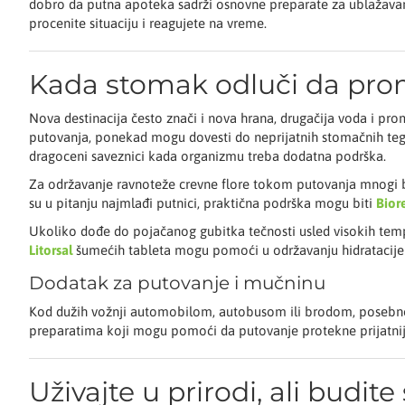
dobro da putna apoteka sadrži osnovne preparate za ublažavan
procenite situaciju i reagujete na vreme.
Kada stomak odluči da pro
Nova destinacija često znači i nova hrana, drugačija voda i pr
putovanja, ponekad mogu dovesti do neprijatnih stomačnih tegoba
dragoceni saveznici kada organizmu treba dodatna podrška.
Za održavanje ravnoteže crevne flore tokom putovanja mnogi b
su u pitanju najmlađi putnici, praktična podrška mogu biti
Bior
Ukoliko dođe do pojačanog gubitka tečnosti usled visokih temp
Litorsal
šumećih tableta mogu pomoći u održavanju hidratacije
Dodatak za putovanje i mučninu
Kod dužih vožnji automobilom, autobusom ili brodom, posebno k
preparatima koji mogu pomoći da putovanje protekne prijatni
Uživajte u prirodi, ali budit