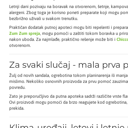
Letnji dani pozivaju na boravak na otvorenom, šetnje, kampovan
alergeni. Zbog toga je korisno poneti preparate koji mogu pomoći
bezbrižno uživali u svakom trenutku.
Praktičan dodatak putnoj apoteci mogu biti repelenti i prepara
Zum Zum spreja
, mogu pomoći u zaštiti tokom boravka u priro
nakon uboda. Za najmlađe, praktično rešenje može biti i
Chicc
otvorenom.
Za svaki slučaj - mala prva 
Žulj od novih sandala, ogrebotina tokom planinarenja ili man
mislimo. Nekoliko osnovnih proizvoda za prvu pomoć zauzima vr
povredu.
Zato je preporučljivo da putna apoteka sadrži različite vrste flas
Ovi proizvodi mogu pomoći da brzo reagujete kod ogrebotina, p
prekida.
Klima-uređaji, letovi i letnj