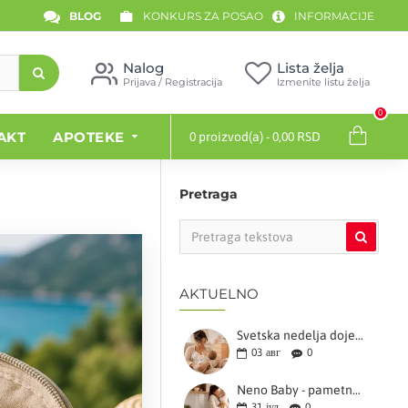
BLOG
KONKURS ZA POSAO
INFORMACIJE
Nalog
Lista želja
Prijava / Registracija
Izmenite listu želja
0
AKT
APOTEKE
0 proizvod(a) - 0,00 RSD
Pretraga
AKTUELNO
Svetska nedelja dojenja (1-7. avgust)
03
авг
0
Neno Baby - pametna bebi oprema koja olakšava svakodnevicu modernih roditelja
31
јул
0