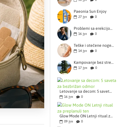
Paeonia Sun Enjoy
27
јул
0
Problemi sa erekcijom (erektilna disfunkcija): šta ih izaziva i kako se danas rešavaju
16
јул
0
Teške i otečene noge leti? Sve o problemima sa venama, cirkulacijom i kompresivnim čarapama
14
јул
0
Kampovanje bez stresa: šta spakovati u mini apotekarsku torbu za avanture u prirodi?
17
јун
0
Letovanje sa decom: 5 saveta za bezbrižan odmor
16
јун
0
Glow Mode ON Letnji ritual za preplanuli ten
09
јун
0