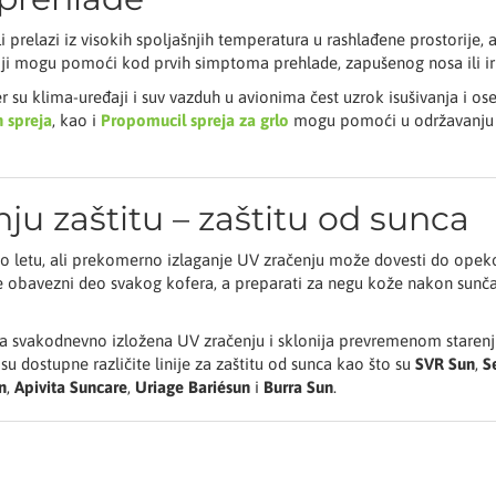
prelazi iz visokih spoljašnjih temperatura u rashlađene prostorije, 
ji mogu pomoći kod prvih simptoma prehlade, zapušenog nosa ili iri
er su klima-uređaji i suv vazduh u avionima čest uzrok isušivanja i os
n spreja
, kao i
Propomucil spreja za grlo
mogu pomoći u održavanju 
nju zaštitu – zaštitu od sunca
mo letu, ali prekomerno izlaganje UV zračenju može dovesti do opeko
e obavezni deo svakog kofera, a preparati za negu kože nakon sun
 lica svakodnevno izložena UV zračenju i sklonija prevremenom starenj
u dostupne različite linije za zaštitu od sunca kao što su
SVR Sun
,
S
n
,
Apivita Suncare
,
Uriage Bariésun
i
Burra Sun
.