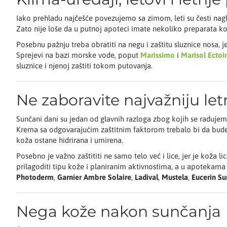
Iako prehladu najčešće povezujemo sa zimom, leti su česti nagli 
Zato nije loše da u putnoj apoteci imate nekoliko preparata ko
Posebnu pažnju treba obratiti na negu i zaštitu sluznice nosa, j
Sprejevi na bazi morske vode, poput
Marissimo
i
Marisol Ectoi
sluznice i njenoj zaštiti tokom putovanja.
Ne zaboravite najvažniju let
Sunčani dani su jedan od glavnih razloga zbog kojih se raduje
Krema sa odgovarajućim zaštitnim faktorom trebalo bi da bud
koža ostane hidrirana i umirena.
Posebno je važno zaštititi ne samo telo već i lice, jer je koža
prilagoditi tipu kože i planiranim aktivnostima, a u apotekama s
Photoderm
,
Garnier Ambre Solaire
,
Ladival
,
Mustela
,
Eucerin Su
Nega kože nakon sunčanja