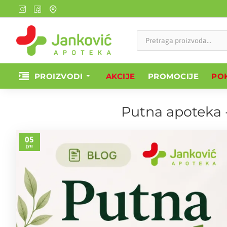
PROIZVODI
AKCIJE
PROMOCIJE
POK
Putna apoteka -
05
јун