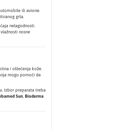
automobile ili avione.
tiranog grla.
ećaja nelagodnosti.
vlažnosti nosne
tina i oštećenja kože.
čanja mogu pomoći da
u. Izbor preparata treba
ebamed Sun
,
Bioderma