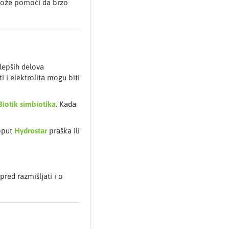
 može pomoći da brzo
lepših delova
 i elektrolita mogu biti
Biotik simbiotika
. Kada
poput
Hydrostar
praška ili
red razmišljati i o