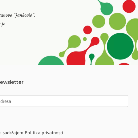
stanove “Janković”.
 je
Newsletter
a sadržajem Politika privatnosti