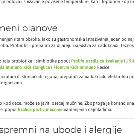
je bolova i snižavanje povišene temperature, kao i toplomer koji
meni planove
omenjen ritam obroka. Iako su gastronomska istraživanja jedan od naj
. Probiotici, preparati za dijareju i sredstva za nadoknadu tečnosti
iraju probiotike i simbiotike poput
Prolife pastila za žvakanje
ili
5-
ela Immuno Kids štanglice
i
Flonivin Kids Immuno
kesice.
eratura ili stomačnih tegoba, preparati za nadoknadu elektrolita 
 organizma.
od dece, može se javiti osećaj mučnine. Zbog toga je korisno unap
je, poput
lizalica protiv mučnine
namenjenih najmlađima.
e spremni na ubode i alergije