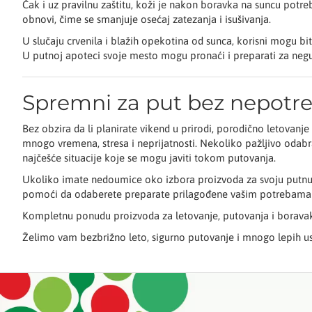
Čak i uz pravilnu zaštitu, koži je nakon boravka na suncu potr
obnovi, čime se smanjuje osećaj zatezanja i isušivanja.
U slučaju crvenila i blažih opekotina od sunca, korisni mogu bi
U putnoj apoteci svoje mesto mogu pronaći i preparati za negu ko
Spremni za put bez nepotre
Bez obzira da li planirate vikend u prirodi, porodično letovan
mnogo vremena, stresa i neprijatnosti. Nekoliko pažljivo odabr
najčešće situacije koje se mogu javiti tokom putovanja.
Ukoliko imate nedoumice oko izbora proizvoda za svoju putnu 
pomoći da odaberete preparate prilagođene vašim potrebama i 
Kompletnu ponudu proizvoda za letovanje, putovanja i borava
Želimo vam bezbrižno leto, sigurno putovanje i mnogo lepih 