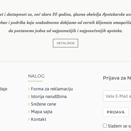
st i dostupnost su, već skoro 30 godina, glavna obeležja Apotekarske u
ubav i podrška koju svakodnevno dobijamo od vernih klijenata omogućila
da postanemo jedna od najpoznatijih i najposećenijih apoteka.
DETALJNIJE
NALOG
Prijava za 
daje
Forma za reklamaciju
Istorija narudžbina
Snižene cene
Mapa sajta
PRIJAVA
Kontakt
Slažem se s