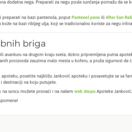
ebna dodatna nega. Preparati za negu posle sunčanja pomažu da se kož
ti preparati na bazi pantenola, poput
Pantenol pene
ili
After Sun Rel
že na bazi ribljeg ulja, koji se tradicionalno koriste za negu iritir
bnih briga
je ili avanturu na drugom kraju sveta, dobro pripremljena putna apo
anih proizvoda zauzima malo mesta u koferu, a pruža sigurnost da ć
apoteku, posetite najbližu Janković apoteku i posavetujte se sa fa
destinaciji na koju putujete.
k na suncu možete pronaći i na našem
web shopu
Apoteke Janković.
uspomena!