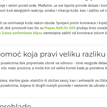
je i večeri pored vode. Međutim, uz sve lepote prirode dolaze i koma
 kod alergijskih reakcija, svraba i iritacija kože, kao i zaštitu od 
ti za umirivanje kože nakon uboda. Sprejevi protiv komaraca i krpel
di, dok proizvodi kao što su
Mapez Roll-On SOS
pružaju brzo osveže
o Zanza parfemisana klipsa
namenjena zaštiti od komaraca tokom še
pomoć koja pravi veliku razliku
ja posekotina dok pripremate obrok na odmoru - sitne nezgode dešav
lo malo prostora, a može biti od velike koristi kada je potrebno b
tera, sterilne gaze, elastični ili običan zavoj, kao i antiseptik za čiš
osekotina, žuljeva ili drugih manjih povreda i nastavite da uživate
e prehlade