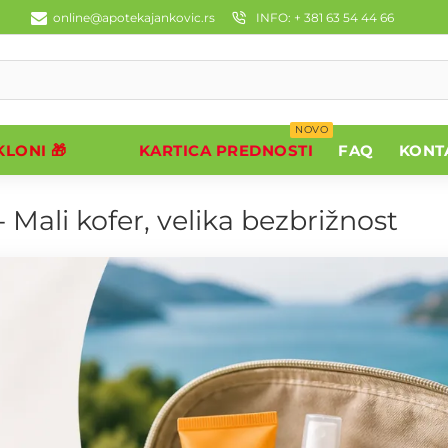
online@apotekajankovic.rs
INFO: + 381 63 54 44 66
NOVO
LONI 🎁
KARTICA PREDNOSTI
FAQ
KONT
 Mali kofer, velika bezbrižnost