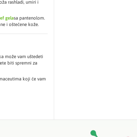
a rashladi, umiri i
ief gela
sa pantenolom.
ane i oštećene kože.
teka može vam uštedeti
ete biti spremni za
rmaceutima koji će vam