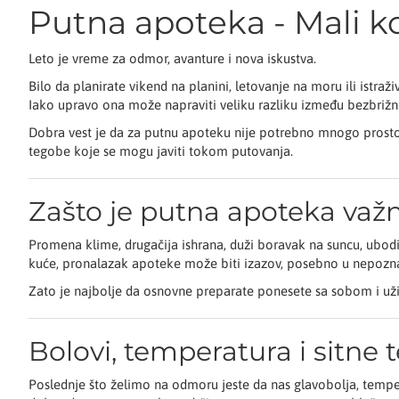
Putna apoteka - Mali ko
Leto je vreme za odmor, avanture i nova iskustva.
Bilo da planirate vikend na planini, letovanje na moru ili istra
Iako upravo ona može napraviti veliku razliku između bezbriž
Dobra vest je da za putnu apoteku nije potrebno mnogo prostor
tegobe koje se mogu javiti tokom putovanja.
Zašto je putna apoteka važ
Promena klime, drugačija ishrana, duži boravak na suncu, ubodi
kuće, pronalazak apoteke može biti izazov, posebno u nepozn
Zato je najbolje da osnovne preparate ponesete sa sobom i už
Bolovi, temperatura i sitne 
Poslednje što želimo na odmoru jeste da nas glavobolja, tempera