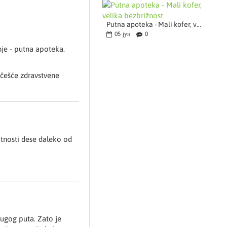
Putna apoteka - Mali kofer, velika bezbrižnost
05
јун
0
nje - putna apoteka.
jčešće zdravstvene
atnosti dese daleko od
dugog puta. Zato je