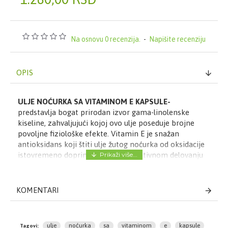
Na osnovu 0 recenzija.
-
Napišite recenziju
OPIS
ULJE NOĆURKA SA VITAMINOM E KAPSULE-
predstavlja bogat prirodan izvor gama-linolenske
kiseline, zahvaljujući kojoj ovo ulje poseduje brojne
povoljne fiziološke efekte. Vitamin E je snažan
antioksidans koji štiti ulje žutog noćurka od oksidacije
istovremeno doprinoseći antioksidativnom delovanju
samog proizvoda.
KOMENTARI
Preporučuje se za:
-ublažavanje sipmtoma PMS-a i menopauze
-zdravlje kardiovaskularnog, imunog i centralnog
ulje
noćurka
sa
vitaminom
e
kapsule
Tagovi: