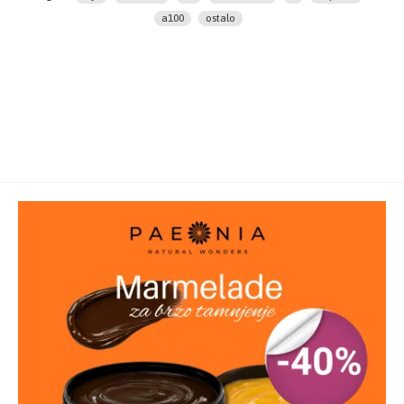
nervnog sistema
a100
ostalo
-očuvanje zdravlja kože, kose i noktiju
Način upotrebe:
1-3 kapsule dnevno uz obrok
Sastav:
500 mg ulja semena žutog noćurka, 10 mg
vitamina E
Pakovanje:
100 kapsula