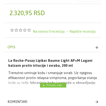
2.320,95 RSD
Na osnovu 0 recenzija.
-
Napišite recenziju
OPIS
La Roche-Posay Lipikar Baume Light AP+M Lagani
balzam protiv iritacije i svraba, 200 ml
Trenutno umiruje kožu i smanjuje svrab. Uz njegovu
efikasnost protiv relapsa simptoma, pogoršanja stanja
kože su ređa.
Ishranjuje kožu i pomaže u obnavljanju
njene barijere.
Formulisano za bebe, decu, odrasle sa
vrlo suvom kožom koja je sklona ekcemima ili
alergijama. Trenutno umiruje kožu sklonu
KOMENTARI
ekcemima.
Delotvoran protiv svraba, relapsa