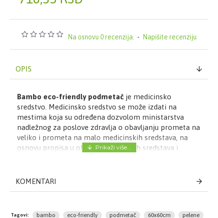
Na osnovu 0 recenzija.
-
Napišite recenziju
OPIS
Bambo eco-friendly podmetač
je medicinsko
sredstvo. Medicinsko sredstvo se može izdati na
mestima koja su određena dozvolom ministarstva
nadležnog za poslove zdravlјa o obavlјanju prometa na
veliko i prometa na malo medicinskih sredstava, na
osnovu propisa u oblasti medicinskih sredstava i
zdravstvene zaštite (u apotekama i specijalizovanim
prodavnicama).
Bambo eco-friendly podmetač
možete potražiti u najbližoj
apoteci Janković
.
KOMENTARI
bambo
eco-friendly
podmetač
60x60cm
pelene
Tagovi: