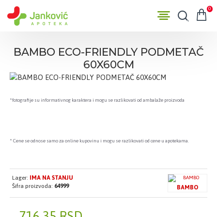
0
BAMBO ECO-FRIENDLY PODMETAČ
60X60CM
*fotografije su informativnog karaktera i mogu se razlikovati od ambalaže proizvoda
* Cene se odnose samo za online kupovinu i mogu se razlikovati od cene u apotekama.
Lager:
IMA NA STANJU
Šifra proizvoda:
64999
BAMBO
716,35 RSD