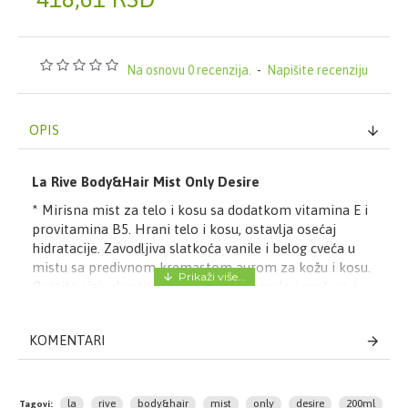
Na osnovu 0 recenzija.
-
Napišite recenziju
OPIS
La Rive Body&Hair Mist Only Desire
* Mirisna mist za telo i kosu sa dodatkom vitamina E i
provitamina B5. Hrani telo i kosu, ostavlja osećaj
hidratacije. Zavodljiva slatkoća vanile i belog cveća u
mistu sa predivnom kremastom aurom za kožu i kosu.
Osetite sjaj, uhvatite tople note karamele i mošusa i
recite – šta zaista želite? ONLY DESIRE – Vaša definicija
vrućeg!
KOMENTARI
Pakovanje:
200ml
la
rive
body&hair
mist
only
desire
200ml
Tagovi: