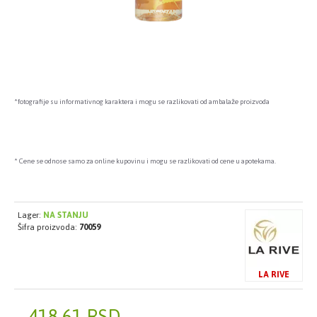
*fotografije su informativnog karaktera i mogu se razlikovati od ambalaže proizvoda
* Cene se odnose samo za online kupovinu i mogu se razlikovati od cene u apotekama.
Lager:
NA STANJU
Šifra proizvoda:
70059
LA RIVE
418,61 RSD