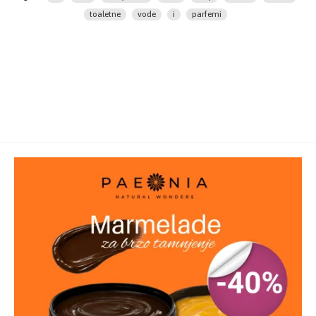
toaletne
vode
i
parfemi