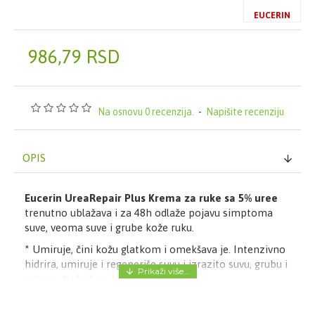
EUCERIN
986,79 RSD
Na osnovu 0 recenzija.
-
Napišite recenziju
OPIS
Eucerin UreaRepair Plus Krema za ruke sa 5% uree
trenutno ublažava i za 48h odlaže pojavu simptoma
suve, veoma suve i grube kože ruku.
* Umiruje, čini kožu glatkom i omekšava je. Intenzivno
hidrira, umiruje i regeneriše suvu i izrazito suvu, grubu i
zategnutu kožu ruku.
* Pogodna za osobe sa kserozom, dijabetesom i