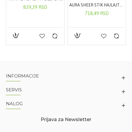
EL ZA TUŠIRANJE 300ML
AURA SHEER STIK HAJLAJTER U STIKU NIGHT LIFE 6,5G
839,39 RSD
718,49 RSD
INFORMACIJE
SERVIS
NALOG
Prijava za Newsletter