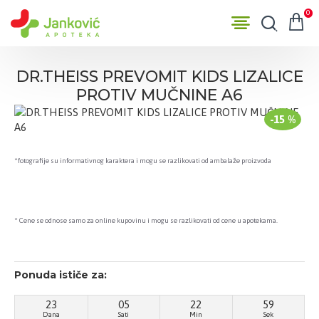
0
DR.THEISS PREVOMIT KIDS LIZALICE
PROTIV MUČNINE A6
-15 %
*fotografije su informativnog karaktera i mogu se razlikovati od ambalaže proizvoda
* Cene se odnose samo za online kupovinu i mogu se razlikovati od cene u apotekama.
Ponuda ističe za:
23
05
22
58
Dana
Sati
Min
Sek