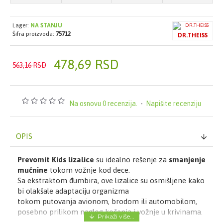
Lager:
NA STANJU
Šifra proizvoda:
75712
DR.THEISS
478,69 RSD
563,16 RSD
Na osnovu 0 recenzija.
-
Napišite recenziju
OPIS
Prevomit Kids lizalice
su idealno rešenje za
smanjenje
mučnine
tokom vožnje kod dece.
Sa ekstraktom đumbira, ove lizalice su osmišljene kako
bi olakšale adaptaciju organizma
tokom putovanja avionom, brodom ili automobilom,
posebno prilikom naglog kočenja i vožnje u krivinama.