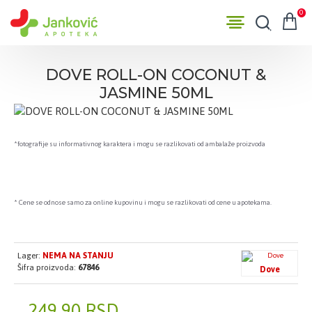
0
DOVE ROLL-ON COCONUT &
JASMINE 50ML
*fotografije su informativnog karaktera i mogu se razlikovati od ambalaže proizvoda
* Cene se odnose samo za online kupovinu i mogu se razlikovati od cene u apotekama.
Lager:
NEMA NA STANJU
Šifra proizvoda:
67846
Dove
249,90 RSD