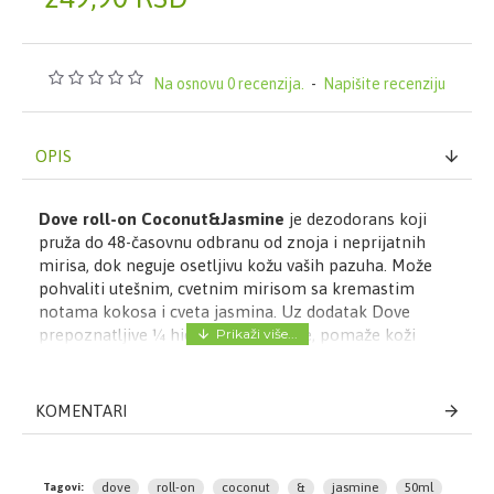
Na osnovu 0 recenzija.
-
Napišite recenziju
OPIS
Dove roll-on Coconut&Jasmine
je dezodorans koji
pruža do 48-časovnu odbranu od znoja i neprijatnih
mirisa, dok neguje osetljivu kožu vaših pazuha. Može
pohvaliti utešnim, cvetnim mirisom sa kremastim
notama kokosa i cveta jasmina. Uz dodatak Dove
prepoznatljive ¼ hidratantne kreme, pomaže koži
ispod pazuha da se oporavi od iritacije tokom brijanja,
čineći je mekšom. Formulisan bez alkohola, nežan za
vaše pazuhe.
KOMENTARI
Način upotrebe Dove roll-on Coconut&Jasmine:
Naneti na čiste i suve pazuhe.
dove
roll-on
coconut
&
jasmine
50ml
Tagovi: