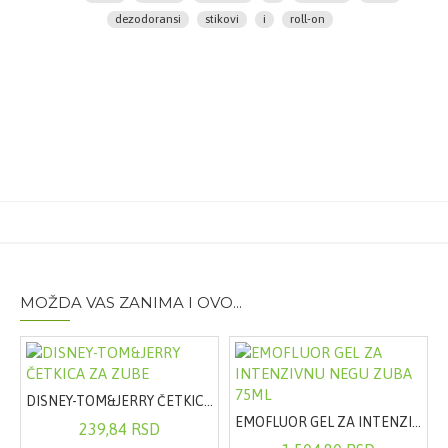
Sastav:
Aqua, Glycerin, Aluminum Sesquichlorohydrate,
dezodoransi
stikovi
i
roll-on
Helianthus Annuus Seed Oil, Steareth-2, Parfum,
Steareth-20, Calcium Chloride, Glycine, Disodium EDTA,
Pentaerythrityl Tetra-di-t-butyl
Hydroxyhydrocinnamate, Alpha-Isomethyl Ionone,
Benzyl Alcohol, Benzyl Salicylate, Coumarin, Eugenol,
Hexyl Cinnamal, Limonene, Linalool.
Pakovanje:
50ml
MOŽDA VAS ZANIMA I OVO...
DISNEY-TOM&JERRY ČETKICA ZA ZUBE
EMOFLUOR GEL ZA INTENZIVNU NEGU ZUBA 75ML
239,84 RSD