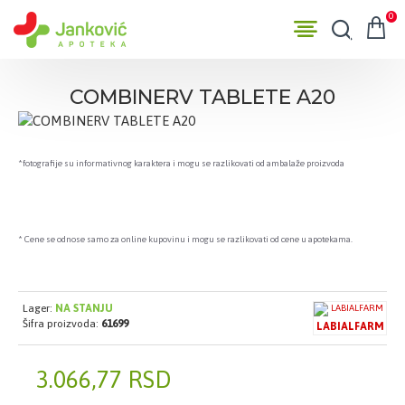
0
COMBINERV TABLETE A20
*fotografije su informativnog karaktera i mogu se razlikovati od ambalaže proizvoda
* Cene se odnose samo za online kupovinu i mogu se razlikovati od cene u apotekama.
Lager:
NA STANJU
Šifra proizvoda:
61699
LABIALFARM
3.066,77 RSD