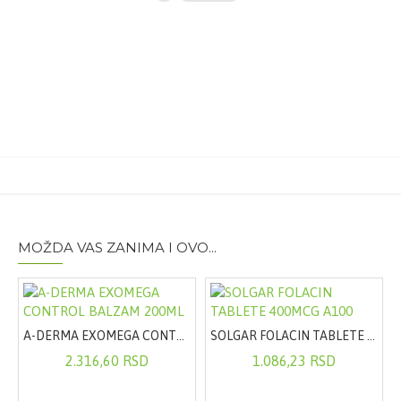
Sastav:
Alfa-lipoinska kiselina Matris retard 570mg,
Acetil-L-karnitin 300mg, SOD Glisodin 10mg, Vitamin
B12 2,5µg
Pakovanje:
20 tableta
MOŽDA VAS ZANIMA I OVO...
ULE A30
A-DERMA EXOMEGA CONTROL BALZAM 200ML
SOLGAR FOLACIN TABLETE 400MCG A100
2.316,60 RSD
1.086,23 RSD