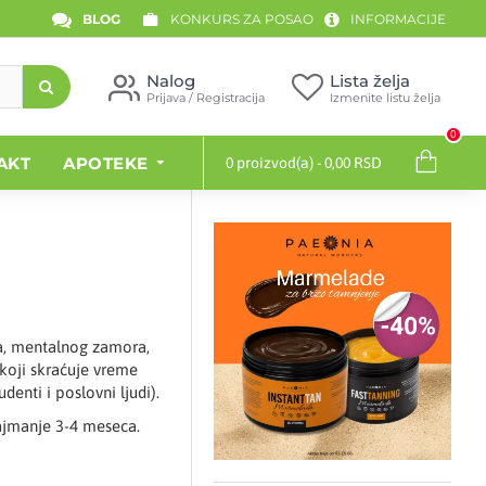
BLOG
KONKURS ZA POSAO
INFORMACIJE
Nalog
Lista želja
Prijava / Registracija
Izmenite listu želja
0
AKT
APOTEKE
0 proizvod(a) - 0,00 RSD
sa, mentalnog zamora,
 koji skraćuje vreme
enti i poslovni ljudi).
ajmanje 3-4 meseca.