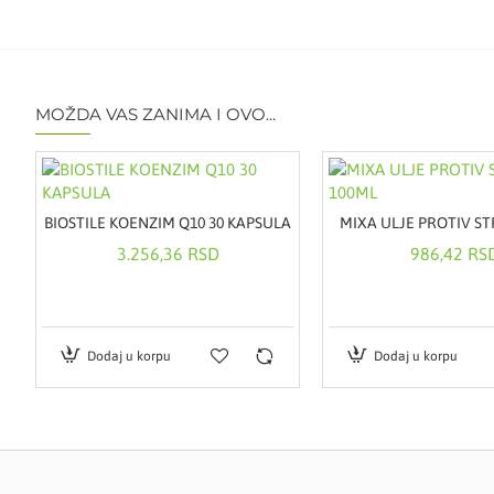
MOŽDA VAS ZANIMA I OVO...
BIOSTILE KOENZIM Q10 30 KAPSULA
MIXA ULJE PROTIV ST
ion sa hijaluronskom kiselinom, refill 473 ml
3.256,36 RSD
986,42 RS
Dodaj u korpu
Dodaj u korpu