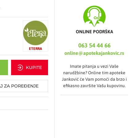
.
ONLINE PODRŠKA
063 54 44 66
ETERRA
online@apotekajankovic.rs
Imate pitanja u vezi Vaše
KUPITE
narudžbine? Online tim apoteke
Janković će Vam pomoći da brzo i
efikasno završite Vašu kupovinu.
J ZA POREĐENJE