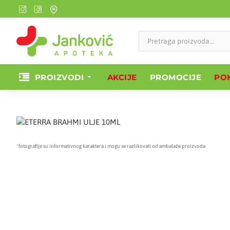
PROIZVODI
AKCIJE
PROMOCIJE
POK
*fotografije su informativnog karaktera i mogu se razlikovati od ambalaže proizvoda