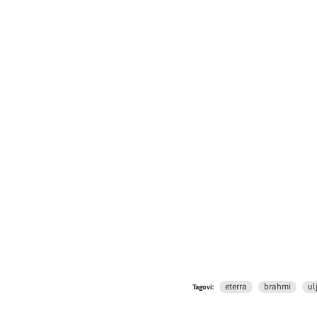
eterra
brahmi
ul
Tagovi: