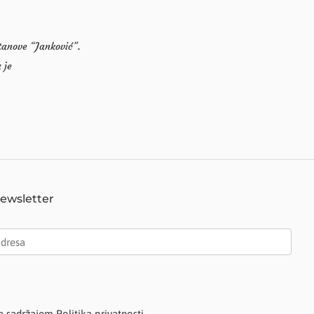
stanove “Janković”.
 je
Newsletter
a sadržajem Politika privatnosti