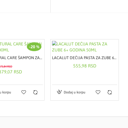
-20 %
ZIAJA NATURAL CARE ŠAMPON ZA KOSU 200ML
LACALUT DEČIJA PASTA ZA ZUBE 6+ GODINA 50ML
555,98 RSD
473,84 RSD
379,07 RSD
u korpu
Dodaj u korpu