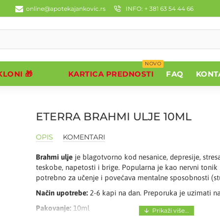
online@apotekajankovic.rs
INFO: + 381 63 54 44 66
NOVO
LONI 🎁
KARTICA PREDNOSTI
FAQ
KONT
ETERRA BRAHMI ULJE 10ML
OPIS
KOMENTARI
Brahmi ulje
je blagotvorno kod nesanice, depresije, stre
teskobe, napetosti i brige. Popularna je kao nervni tonik
potrebno za učenje i povećava mentalne sposobnosti (stud
Način upotrebe:
2-6 kapi na dan. Preporuka je uzimati n
Pakovanje:
10ml