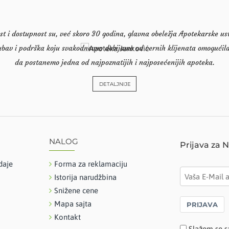
st i dostupnost su, već skoro 30 godina, glavna obeležja Apotekarske u
ubav i podrška koju svakodnevno dobijamo od vernih klijenata omogućila
da postanemo jedna od najpoznatijih i najposećenijih apoteka.
DETALJNIJE
NALOG
Prijava za 
daje
Forma za reklamaciju
Istorija narudžbina
Snižene cene
Mapa sajta
PRIJAVA
Kontakt
Slažem se s