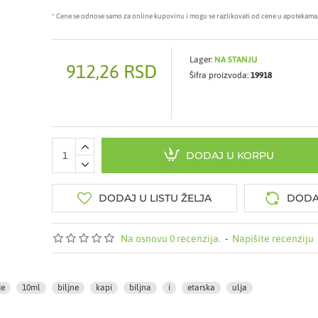
* Cene se odnose samo za online kupovinu i mogu se razlikovati od cene u apotekama
Lager:
NA STANJU
912,26 RSD
Šifra proizvoda:
19918
DODAJ U KORPU
DODAJ U LISTU ŽELJA
DODA
Na osnovu 0 recenzija.
-
Napišite recenziju
je
10ml
biljne
kapi
biljna
i
etarska
ulja