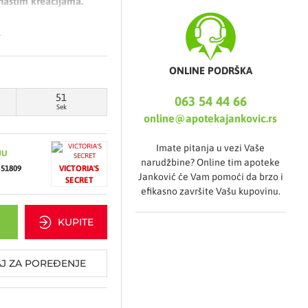
nastim kreacijama.
.
ONLINE PODRŠKA
51
063 54 44 66
Sek
ao bazu pre nanošenja
online@apotekajankovic.rs
Imate pitanja u vezi Vaše
onflower), kremasta
JU
narudžbine? Online tim apoteke
51809
VICTORIA'S
Janković će Vam pomoći da brzo i
SECRET
efikasno završite Vašu kupovinu.
KUPITE
J ZA POREĐENJE