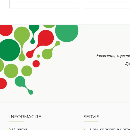
Poverenje, sigurno
Lj
INFORMACIJE
SERVIS
O nama
Uslovi korišćenja i pro