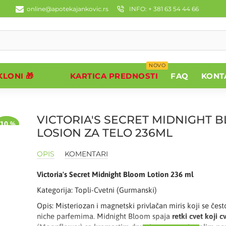
online@apotekajankovic.rs
INFO: + 381 63 54 44 66
NOVO
LONI 🎁
KARTICA PREDNOSTI
FAQ
KONT
VICTORIA'S SECRET MIDNIGHT 
-10 %
LOSION ZA TELO 236ML
OPIS
KOMENTARI
Victoria's Secret Midnight Bloom Lotion 236 ml
Kategorija: Topli-Cvetni (Gurmanski)
Opis: Misteriozan i magnetski privlačan miris koji se čes
niche parfemima. Midnight Bloom spaja
retki cvet koji 