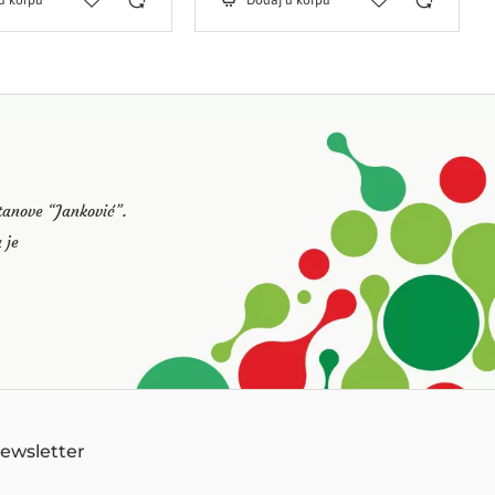
u korpu
Dodaj u korpu
stanove “Janković”.
 je
Newsletter