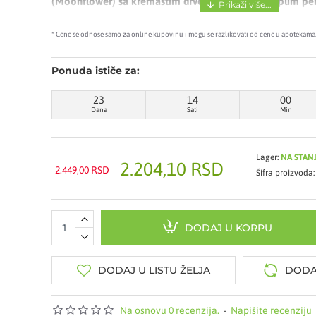
(Moonflower) sa kremastim drvenim notama i toplim pe
Dubok, zavodljiv i savršen za noćne izlaske.
* Cene se odnose samo za online kupovinu i mogu se razlikovati od cene u apotekama
Gornje Note: Mesečev cvet (Moonflower)
Srednje Note: Kremasta drva (Creamy Woods)
Ponuda ističe za:
Bazne Note: Slatke note, Mošus
23
14
00
Dana
Sati
Min
Način upotrebe:
Umasirati u kožu tela nakon tuširanja k
odgovarajućeg mirisnog mista.
Sastav:
Hidratantna baza, ekstrakt mesečevog cveta (Mo
Lager:
NA STAN
2.204,10 RSD
drva, aloe vera, vitamin E, glicerin.
2.449,00 RSD
Šifra proizvoda:
Pakovanje:
236ml
Proizvodjač:
VICTORIA'S SECRET
DODAJ U KORPU
DODAJ U LISTU ŽELJA
DODA
Na osnovu 0 recenzija.
-
Napišite recenziju