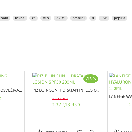
loom
losion
za
telo
236ml
proteini
si
15%
popust
-15 %
BIS BY ORNEL CALMING OSVEŽIVAČ 400ML
PIZ BUIN SUN HIDRATANTNI LOSION SPF30 200ML
D
1.614,27 RSD
1.372,13 RSD
2