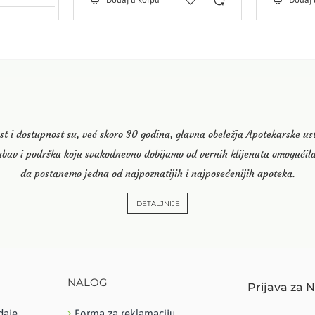
Dodaj u korpu
Dodaj 
st i dostupnost su, već skoro 30 godina, glavna obeležja Apotekarske u
ubav i podrška koju svakodnevno dobijamo od vernih klijenata omogućila
da postanemo jedna od najpoznatijih i najposećenijih apoteka.
DETALJNIJE
NALOG
Prijava za 
daje
Forma za reklamaciju