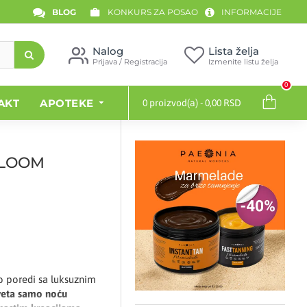
BLOG
KONKURS ZA POSAO
INFORMACIJE
Nalog
Lista želja
Prijava / Registracija
Izmenite listu želja
0
AKT
APOTEKE
0 proizvod(a) - 0,00 RSD
BLOOM
to poredi sa luksuznim
cveta samo noću