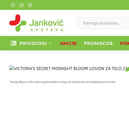
PROIZVODI
AKCIJE
PROMOCIJE
POK
*fotografije su informativnog karaktera i mogu se razlikovati od ambalaže proizvoda