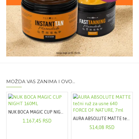
MOŽDA VAS ZANIMA I OVO...
US 30 DOZA
NUK BOCA MAGIC CUP NIGHT 160ML
AURA ABSOLUTE MATTE tečni ruž za usne 640 FORCE OF NATURE, 7ml
1.167,45 RSD
514,08 RSD