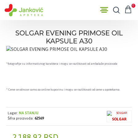
0
SOLGAR EVENING PRIMOSE OIL
KAPSULE A30
*fotografije su informativnog karaktera i mogu se razlikovati od ambalaže proizvoda
* Cene se odnose samo za online kupovinu i mogu se razlikovati od cene u apotekama.
Lager:
NA STANJU
Šifra proizvoda:
62569
SOLGAR
2.188,92 RSD