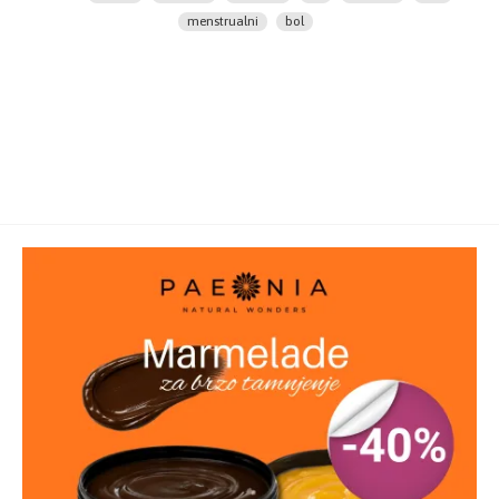
menstrualni
bol
-Proizvedeno bez upotrebe hemijskih rastvarača.
-Potreban oprez kod osoba obolelih od epilepsije.
Način upotrebe:
1-3 kapsula dnevno, uz obrok, ili po
preporuci lekara.
Sastav:
U dnevnoj dozi (3 tablete) Ulje semenki žutog
noćurka, Oenothera biennis,500 mg
Pakovanje:
Staklena bočica sa 30 kapsula
Posebne mere opreza
: Važno je pridržavati se
uravnotežene i raznovrsne ishrane. Dodatak ishrani
nije nadoknada ili zamena uravnoteženoj ishrani.
Preporučene dnevne doze ne smeju se prekoračiti.
Čuvati van domašaja male dece.