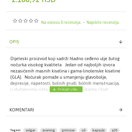
Na osnovu 0 recenzija.
-
Napišite recenziju
OPIS
Dijeteski proizvod koji sadrži hladno ceđeno ulje žutog
noćurka visokog kvaliteta. Jedan od najboljih izvora
nezasićenih masnih kiselina i gama-linolenske kiseline
(GLA). Noćurak pomaže u smanjenju glavobolje,
depresije, napetosti, bolnih grudi, bolnih menstruacija,
u slučajevima cista na jajnicima ili dojkama i kod
endometrioze. Zbog povoljnog stimulirajućeg
delovanja na nervni sistem preporučuje se
dijabetičarima za prevenciju dijabetičke neuropatije,
KOMENTARI
kao i u terapiji zarastanja rana i za bolji izgled kože. U
obliku softgel kapsula koje se lako gutaju.
Napomena:
solgar
evening
primose
oil
kapsule
a30
Tagovi: