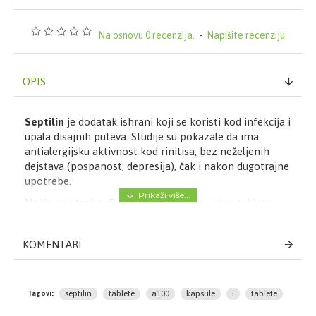
Na osnovu 0 recenzija.
-
Napišite recenziju
OPIS
Septilin
je dodatak ishrani koji se koristi kod infekcija i
upala disajnih puteva. Studije su pokazale da ima
antialergijsku aktivnost kod rinitisa, bez neželjenih
dejstava (pospanost, depresija), čak i nakon dugotrajne
upotrebe.
Način upotrebe:
Dva puta dnevno po jedna tableta.
Sastav:
KOMENTARI
- sprašeni delovi biljaka: Balsamodendron mukul
0.162g, Shankh bhasma 32g,
- ekstrakti biljaka: Maharasnadi quath 65mg, Tinospora
septilin
tablete
a100
kapsule
i
tablete
Tagovi:
cordifolia 49mg, Rubia cordifolia 32mg, Emblica
officinalis 16mg, Moringa pterygosperma 16mg,