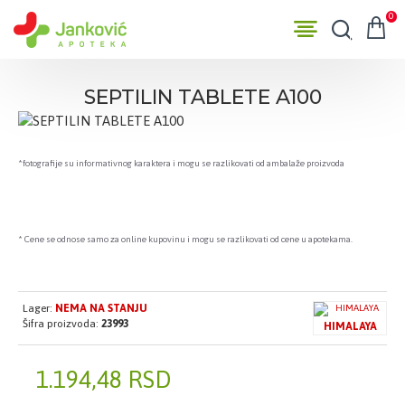
0
SEPTILIN TABLETE A100
*fotografije su informativnog karaktera i mogu se razlikovati od ambalaže proizvoda
* Cene se odnose samo za online kupovinu i mogu se razlikovati od cene u apotekama.
Lager:
NEMA NA STANJU
Šifra proizvoda:
23993
HIMALAYA
1.194,48 RSD