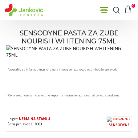
0
SENSODYNE PASTA ZA ZUBE
NOURISH WHITENING 75ML
*fotografije su informativnog karaktera i mogu se razlikovati od ambalaže proizvoda
* Cene se odnose samo za online kupovinu i mogu se razlikovati od cene u apotekama.
Lager:
NEMA NA STANJU
Šifra proizvoda:
8003
SENSODYNE