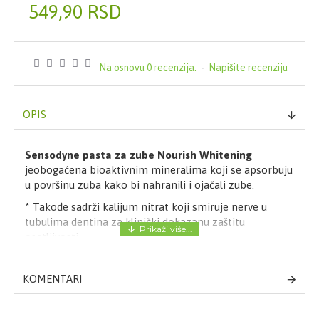
549,90 RSD
Na osnovu 0 recenzija.
-
Napišite recenziju
OPIS
Sensodyne pasta za zube Nourish Whitening
jeobogaćena bioaktivnim mineralima koji se apsorbuju
u površinu zuba kako bi nahranili i ojačali zube.
* Takođe sadrži kalijum nitrat koji smiruje nerve u
tubulima dentina za klinički dokazanu zaštitu
osetljivosti.
* Pomešana je sa prirodnim uljem mente i citrusnim
uljem za osećaj nege i čišćenja.
KOMENTARI
* Sadrži 1450ppm fluorida
Način upotrebe Sensodyne paste za zube Nourish