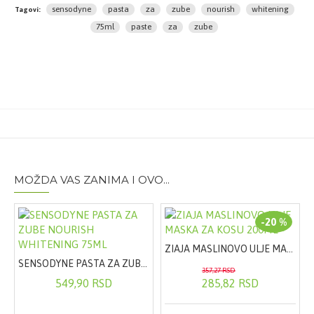
sensodyne
pasta
za
zube
nourish
whitening
Tagovi:
Whitening:
Ne prati zube više od dva puta dnevno.
75ml
paste
za
zube
Pakovanje:
75ml
MOŽDA VAS ZANIMA I OVO...
-20 %
ZIAJA MASLINOVO ULJE MASKA ZA KOSU 200ML
SENSODYNE PASTA ZA ZUBE NOURISH WHITENING 75ML
357,27 RSD
549,90 RSD
285,82 RSD