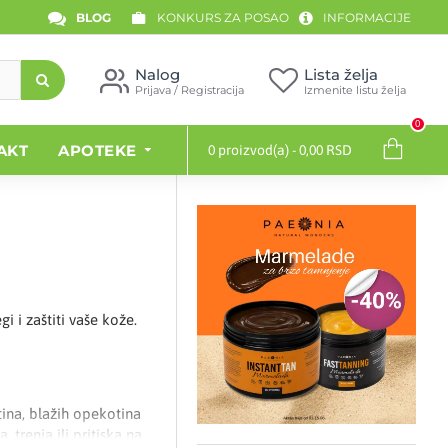
BLOG
KONKURS ZA POSAO
INFORMACIJE
Nalog
Lista želja
Prijava / Registracija
Izmenite listu želja
0
AKT
APOTEKE
0 proizvod(a) - 0,00 RSD
i i zaštiti vaše kože.
tina, blažih opekotina
trenja ili pritiska na