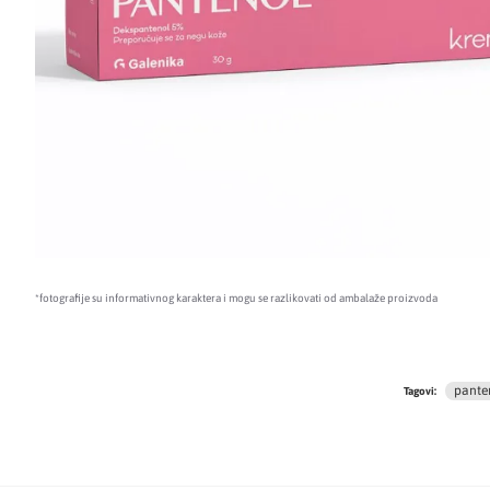
*fotografije su informativnog karaktera i mogu se razlikovati od ambalaže proizvoda
pante
Tagovi: