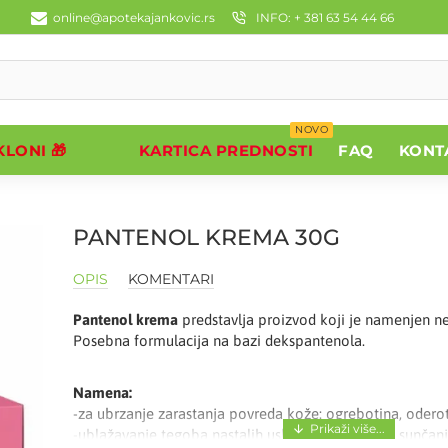
online@apotekajankovic.rs
INFO: + 381 63 54 44 66
NOVO
LONI 🎁
KARTICA PREDNOSTI
FAQ
KONT
PANTENOL KREMA 30G
OPIS
KOMENTARI
Pantenol krema
predstavlja proizvod koji je namenjen neg
Posebna formulacija na bazi dekspantenola.
Namena:
-za ubrzanje zarastanja povreda kože: ogrebotina, odero
-ublažavanje tegoba nastalih usled prekomernog sunčanja, 