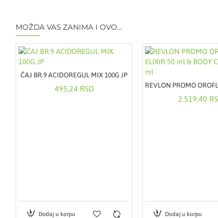
MOŽDA VAS ZANIMA I OVO...
0 SREDNJE PLAVA 50ML
ČAJ BR.9 ACIDOREGUL MIX 100G JP
495,24 RSD
2.519,40 R
Dodaj u korpu
Dodaj u korpu