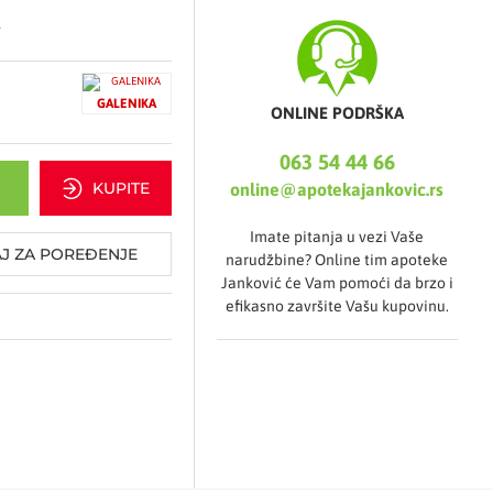
.
ijskih promena na koži
bele kože ruku
GALENIKA
ONLINE PODRŠKA
erne cirkulacije krvi
a dnevno u tankom sloju
063 54 44 66
vica posle svakog
KUPITE
online@apotekajankovic.rs
thodno očišćenu kožu
Imate pitanja u vezi Vaše
J ZA POREĐENJE
narudžbine? Online tim apoteke
Janković će Vam pomoći da brzo i
efikasno završite Vašu kupovinu.