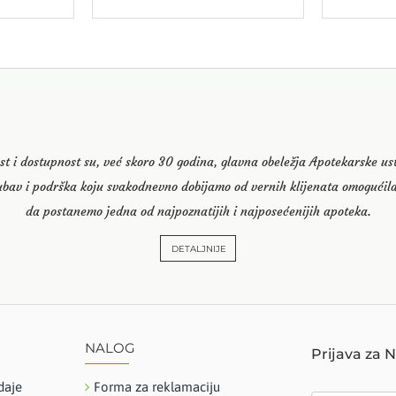
st i dostupnost su, već skoro 30 godina, glavna obeležja Apotekarske u
ubav i podrška koju svakodnevno dobijamo od vernih klijenata omogućila
da postanemo jedna od najpoznatijih i najposećenijih apoteka.
DETALJNIJE
NALOG
Prijava za 
daje
Forma za reklamaciju