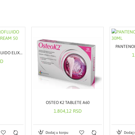
PANTENOL
REVLON PROMO OROFLUIDO ELIXIR 50 ml & BODY CREAM 50 ml
1
SD
OSTEO K2 TABLETE A60
1.804,12 RSD
Dodaj u korpu
Dodaj 