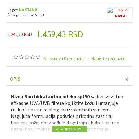
Lager:
NA STANJU
Šifra proizvoda:
51557
NIVEA
1.459,43 RSD
1.945,90 RSD
Na osnovu 0 recenzija.
-
Napišite recenziju
OPIS
Nivea Sun hidratantno mleko spf50
sadrži izuzetno
efikasne UVA/UVB filtere koji štite kožu i umanjuje
rizik od nastanka alergija uzrokovanih suncem.
Negujuća formulacija podstiče prirodnu zaštitnu
barijeru kože, obezbeđuje dugotrajnu hidrataciju za
nežnu kožu mekanu na dodir, i vodootporna je.
Način upotrebe:
Pre upotrebe dobro promućkati.