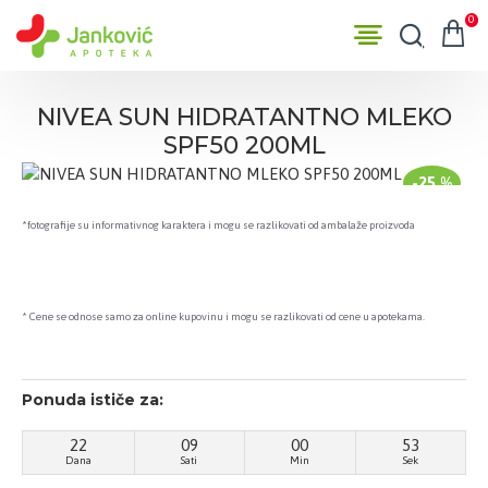
0
NIVEA SUN HIDRATANTNO MLEKO
SPF50 200ML
-25 %
*fotografije su informativnog karaktera i mogu se razlikovati od ambalaže proizvoda
* Cene se odnose samo za online kupovinu i mogu se razlikovati od cene u apotekama.
Ponuda ističe za:
22
09
00
52
Dana
Sati
Min
Sek