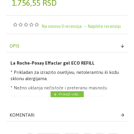
1.756,55 RSD
Na osnovu 0 recenzija.
-
Napišite recenziju
OPIS
La Roche-Posay Effaclar gel
ECO REFILL
* Prikladan za izrazito osetljivu, netolerantnu ili kožu
sklonu alergijama.
* Nežno uklanja nečistoće i preteranu masnoću
* Na koži ostavlja osećaj čistoće i osveženosti.
SMANJUJE: Smanjuje vidljivost mrlja i mitesera i
kontroliše sjaj.
KOMENTARI
PROČIŠĆUJE: Pročišćuje masnu kožu i ne isušuje je
OSEĆAJ: Na koži ostavlja osećaj čistoće i svežine.