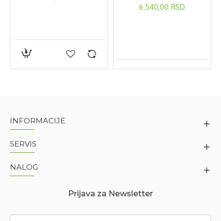
6.540,00 RSD
Vrsta artikla:
Gel za čišćenje lica
Proizvođač:
La Roche-Posay Loreal, Francuska
Brend:
La Roche Posay
Linija:
La Roche Posay EFFACLAR
Uvoznik:
Loreal Balkan d.o.o. Beograd
INFORMACIJE
SERVIS
NALOG
Prijava za Newsletter