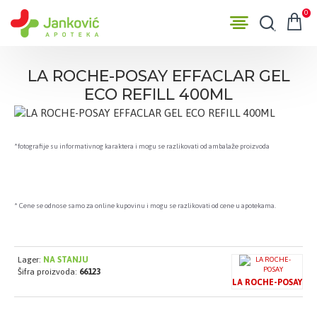
0
LA ROCHE-POSAY EFFACLAR GEL
ECO REFILL 400ML
*fotografije su informativnog karaktera i mogu se razlikovati od ambalaže proizvoda
* Cene se odnose samo za online kupovinu i mogu se razlikovati od cene u apotekama.
Lager:
NA STANJU
Šifra proizvoda:
66123
LA ROCHE-POSAY