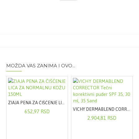
Način upotrebe:
Jedna kapsula dnevno
Dejstvo:
Aktivni sastojak deluje na mikrocirkulaciju i
poboljšava prokrvljenost nervnog sistema
Sastav:
Suvi ekstrakt lista Ginkga 80mg
Pakovanje:
2 x 30 tableta
MOŽDA VAS ZANIMA I OVO...
ZIAJA PENA ZA ČIŠĆENJE LICA ZA NORMALNU KOŽU 150ML
VICHY DERMABLEND CORRECTOR Tečni korektivni puder SPF 35, 30 ml, 35 Sand
652,97 RSD
2.904,81 RSD