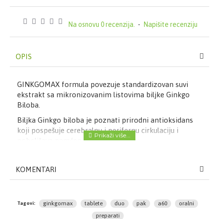
Na osnovu 0 recenzija.
-
Napišite recenziju
OPIS
GINKGOMAX formula povezuje standardizovan suvi
ekstrakt sa mikronizovanim listovima biljke Ginkgo
Biloba.
Biljka Ginkgo biloba je poznati prirodni antioksidans
koji pospešuje cerebralnu i perifernu cirkulaciju i
poboljšava pamćenje i koncentraciju.
Namena:
KOMENTARI
-povoljno utiče na cerebralnu i perifernu cirkulaciju
-pomaže kod vrtoglavica i zujanja u ušima
-pospešuje pamćenje
ginkgomax
tablete
duo
pak
a60
oralni
Tagovi:
-povećava snabdevanje tkiva kiseonikom
preparati
-otklanja osećaj trnjenja i ukočenosti