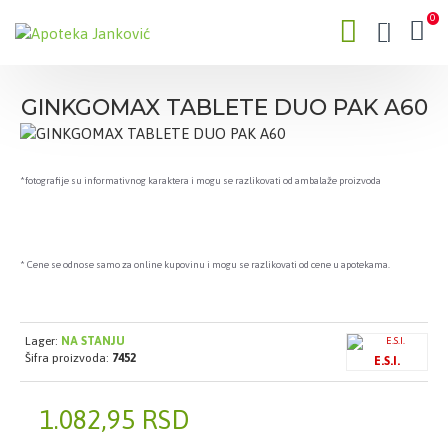
0
GINKGOMAX TABLETE DUO PAK A60
*fotografije su informativnog karaktera i mogu se razlikovati od ambalaže proizvoda
* Cene se odnose samo za online kupovinu i mogu se razlikovati od cene u apotekama.
Lager:
NA STANJU
Šifra proizvoda:
7452
E.S.I.
1.082,95 RSD