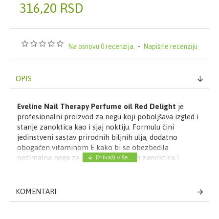
316,20 RSD
Na osnovu 0 recenzija.
-
Napišite recenziju
OPIS
Eveline Nail Therapy Perfume oil Red Delight
je
profesionalni proizvod za negu koji poboljšava izgled i
stanje zanoktica kao i sjaj noktiju. Formulu čini
jedinstveni sastav prirodnih biljnih ulja, dodatno
obogaćen vitaminom E kako bi se obezbedila
optimalna nega za sušenje oštećenih zanoktica i
slabih, lomljivih noktiju. Ulje intenzivno vlaži nežne
zanoktice. Čini ruke urednima dok su nokti idealno
glatki i pravilno negovani. Primena ulja je olakšana
KOMENTARI
preciznom pipetom. Zanosni miris pretvara obični
manikir u čarobni trenutak.