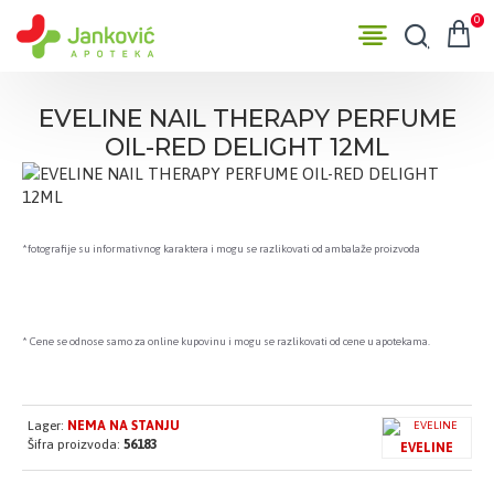
0
EVELINE NAIL THERAPY PERFUME
OIL-RED DELIGHT 12ML
*fotografije su informativnog karaktera i mogu se razlikovati od ambalaže proizvoda
* Cene se odnose samo za online kupovinu i mogu se razlikovati od cene u apotekama.
Lager:
NEMA NA STANJU
Šifra proizvoda:
56183
EVELINE