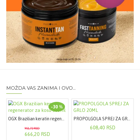
MOŽDA VAS ZANIMA I OVO...
-30 %
OGX Brazilian keratin regenerator za kosu 385ml
PROPOLGOLA SPREJ ZA GRLO 20ML
KREMA SPF30 50ML
608,40 RSD
951,72 RSD
666,20 RSD