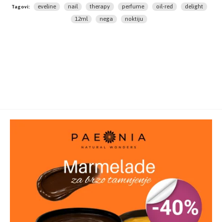
Način upotrebe:
Naneti proizvod pomoću pipete i
eveline
nail
therapy
perfume
oil-red
delight
Tagovi:
utrljati.
12ml
nega
noktiju
Pakovanje:
12ml