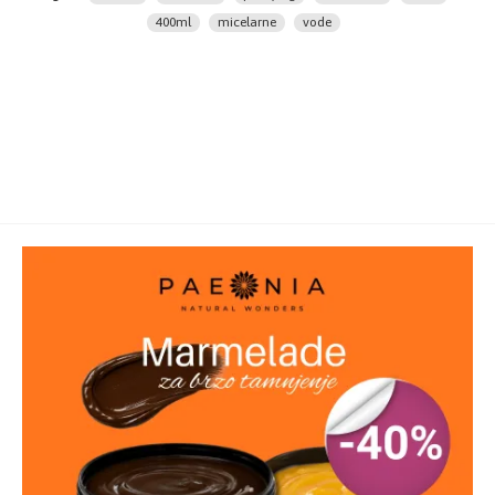
Bromide, Disodium EDTA, Xylitylglucoside,
400ml
micelarne
vode
Anhydroxylitol, Xylitol, Glucose, Glycerin, Hydrolyzed
Algin, Zinc Sulfate, Sodium Hydroxide.
Pakovanje:
400ml