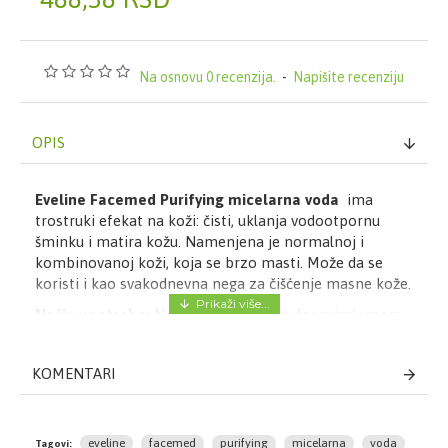
Na osnovu 0 recenzija.
-
Napišite recenziju
OPIS
Eveline Facemed Purifying micelarna voda
ima
trostruki efekat na koži: čisti, uklanja vodootpornu
šminku i matira kožu. Namenjena je normalnoj i
kombinovanoj koži, koja se brzo masti. Može da se
koristi i kao svakodnevna nega za čišćenje masne kože.
Način upotrebe:
Natopite pamučni tufer micelarnom
vodom i nežno očistite lice, oči, usne i vrat. U slučaju
vodootporne šminke, držite na licu nekoliko sekundi.
KOMENTARI
Sastav:
Aqua, PEG-6 Caprylic/Capric Glycerides,
Propanediol, Niacinamide, Propylene Glycol, Cucumis
Sativus Fruit Extract, Parfum, Panthenol, Cetrimonium
eveline
facemed
purifying
micelarna
voda
Tagovi: