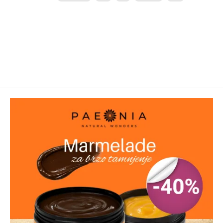
Sastav:
Aqua, Aluminum Chlorohydrate, PPG-15 Stearyl
Ether, Steareth-2, Triethyl Citrate, Parfum, Steareth-21,
Talc, BHT, Benzyl Benzoate, Benzyl Cinnamate, Benzyl
Salicylate, Citral, Coumarin, Geraniol,
Hydroxycitronnellal, Limonene, Linalool, Alpha
Isomethyl Ionone, Citronellol.
Pakovanje:
50g
Proizvodjač:
L.Manetti - H.Roberts & C.p.A., Italija
Uvoznik/Distributer:
Bolton Serbia d.o.o.