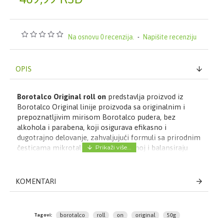
Na osnovu 0 recenzija.
-
Napišite recenziju
OPIS
Borotalco Original roll on
predstavlja proizvod iz
Borotalco Original linije proizvoda sa originalnim i
prepoznatljivim mirisom Borotalco pudera, bez
alkohola i parabena, koji osigurava efikasno i
dugotrajno delovanje, zahvaljujući formuli sa prirodnim
česticama mikrotalka koje upijaju znoj i balansiraju
disanje kože, ostavljajući kožu suvom.
Ovaj roll on apsorbuje znoj i reguliše znojenje kože pa
KOMENTARI
ostavlja kožu suvom tokom celog dana.
Pored toga, sprečava nastanak bakterija i neugodnih
mirisa, za svežinu koja Vas prati tokom 48 sati.
borotalco
roll
on
original
50g
Tagovi: