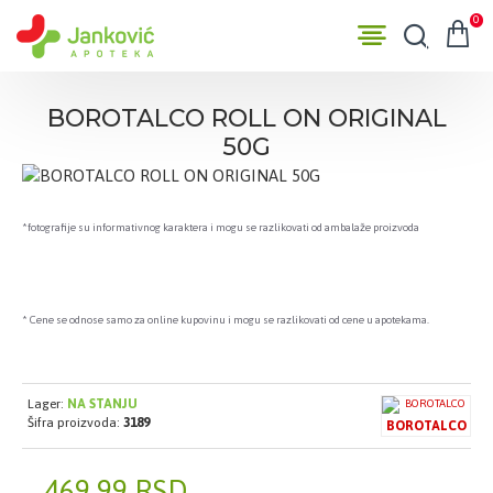
0
BOROTALCO ROLL ON ORIGINAL
50G
*fotografije su informativnog karaktera i mogu se razlikovati od ambalaže proizvoda
* Cene se odnose samo za online kupovinu i mogu se razlikovati od cene u apotekama.
Lager:
NA STANJU
Šifra proizvoda:
3189
BOROTALCO
469,99 RSD