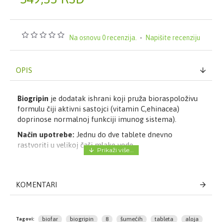
Na osnovu 0 recenzija.
-
Napišite recenziju
OPIS
Biogripin
je dodatak ishrani koji pruža bioraspoloživu
formulu čiji aktivni sastojci (vitamin C,ehinacea)
doprinose normalnoj funkciji imunog sistema).
Način upotrebe:
Jednu do dve tablete dnevno
rastvoriti u velikoj čaši mlake vode.
Sastav:
Acerola 200 mg (Vitamin C 120 mg), Bela vrba
100 mg, Ehinacea 100 mg, Propolis 50 mg, Cink 5 mg
KOMENTARI
Pakovanje:
Fiola
Tip artikla:
Šumeće tablete
Količina:
8
biofar
biogripin
8
šumećih
tableta
aloja
Tagovi: