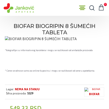
0
BIOFAR BIOGRIPIN 8 ŠUMEĆIH
TABLETA
*fotografije su informativnog karaktera i mogu se razlikovati od ambalaže proizvoda
* Cene se odnose samo za online kupovinu i mogu se razlikovati od cene u apotekama.
Lager:
NEMA NA STANJU
Šifra proizvoda:
5329
BIOFAR
549,33 RSD