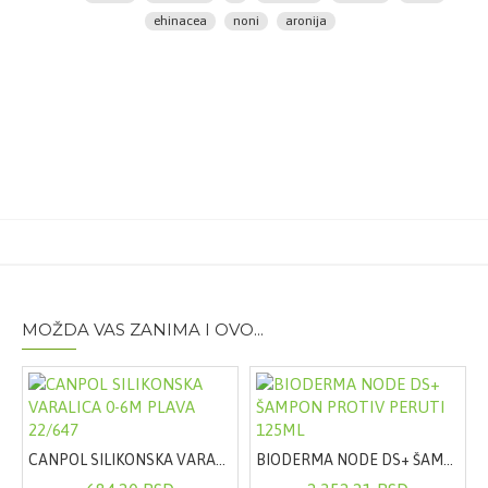
Vrsta artikla:
Dodatak ishrani
ehinacea
noni
aronija
Proizvođač:
Biofar, Francuska
Uvoznik:
AMICUS SRB
MOŽDA VAS ZANIMA I OVO...
CANPOL SILIKONSKA VARALICA 0-6M PLAVA 22/647
BIODERMA NODE DS+ ŠAMPON PROTIV PERUTI 125ML