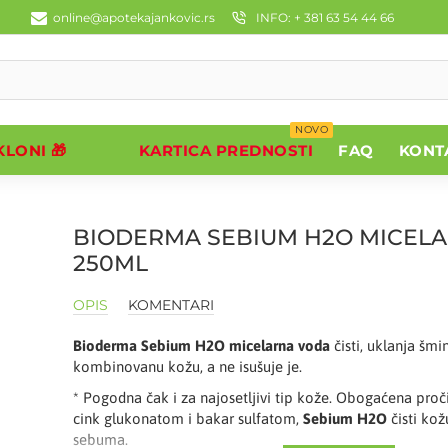
online@apotekajankovic.rs
INFO: + 381 63 54 44 66
NOVO
LONI 🎁
KARTICA PREDNOSTI
FAQ
KONT
BIODERMA SEBIUM H2O MICEL
250ML
OPIS
KOMENTARI
Bioderma Sebium H2O
micelarna voda
čisti, uklanja šmi
kombinovanu kožu, a ne isušuje je.
* Pogodna čak i za najosetljivi tip kože. Obogaćena pro
cink glukonatom i bakar sulfatom,
Sebium H2O
čisti kož
sebuma.