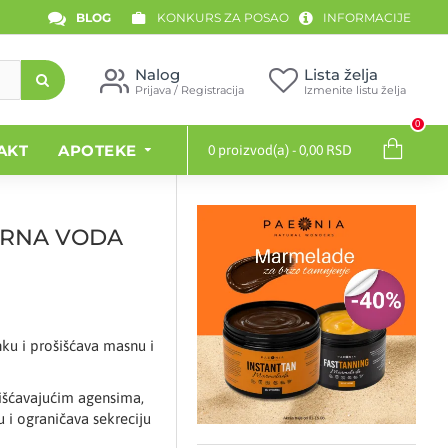
BLOG
KONKURS ZA POSAO
INFORMACIJE
Nalog
Lista želja
Prijava / Registracija
Izmenite listu želja
0
AKT
APOTEKE
0 proizvod(a) - 0,00 RSD
ARNA VODA
nku i prošišćava masnu i
čišćavajućim agensima,
u i ograničava sekreciju