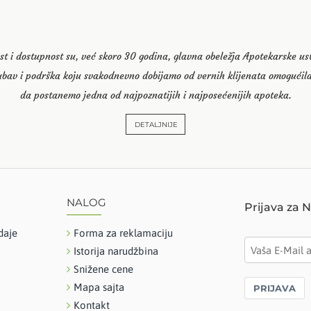
st i dostupnost su, već skoro 30 godina, glavna obeležja Apotekarske u
ubav i podrška koju svakodnevno dobijamo od vernih klijenata omogućila
da postanemo jedna od najpoznatijih i najposećenijih apoteka.
DETALJNIJE
NALOG
Prijava za 
daje
Forma za reklamaciju
Istorija narudžbina
Snižene cene
Mapa sajta
PRIJAVA
Kontakt