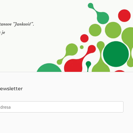
stanove “Janković”.
 je
Newsletter