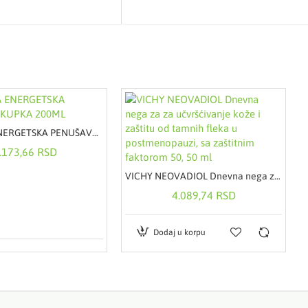
MUSTELA ENERGETSKA PENUŠAVA KUPKA 200ML
.173,66 RSD
VICHY NEOVADIOL Dnevna nega za za učvršćivanje kože i zaštitu od tamnih fleka u postmenopauzi, sa zaštitnim faktorom 50, 50 ml
4.089,74 RSD
Dodaj u korpu