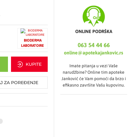
rag tolerancije kože.
.
tom ne narušava kožnu
u.
ONLINE PODRŠKA
BIODERMA
063 54 44 66
LABORATOIRE
online@apotekajankovic.rs
trate, Zinc Gluconate,
KUPITE
Imate pitanja u vezi Vaše
m Bromide, Parfum
narudžbine? Online tim apoteke
Janković će Vam pomoći da brzo i
J ZA POREĐENJE
efikasno završite Vašu kupovinu.
cuska
n