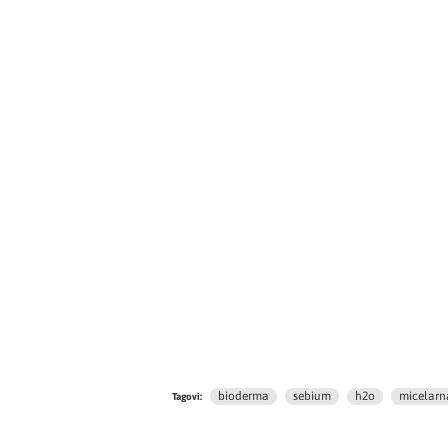
bioderma
sebium
h2o
micelarn
Tagovi: