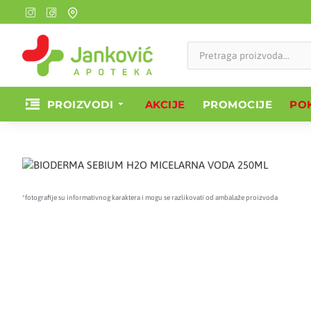
PROIZVODI
AKCIJE
PROMOCIJE
POK
*fotografije su informativnog karaktera i mogu se razlikovati od ambalaže proizvoda