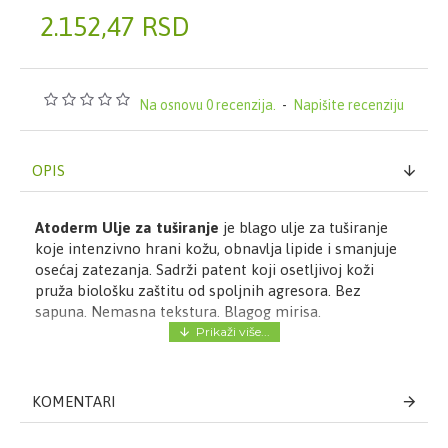
2.152,47 RSD
Na osnovu 0 recenzija.
-
Napišite recenziju
OPIS
Atoderm Ulje za tuširanje
je blago ulje za tuširanje
koje intenzivno hrani kožu, obnavlja lipide i smanjuje
osećaj zatezanja. Sadrži patent koji osetljivoj koži
pruža biološku zaštitu od spoljnih agresora. Bez
sapuna. Nemasna tekstura. Blagog mirisa.
Način upotrebe Bioderma Atoderm ulja za kupanje:
Pogodno za svakodnevnu upotrebu za kupanje ili
KOMENTARI
tuširanje - naneti na vlažnu kožu.
Sastav:
Aqua (Water), Glycerin, Peg-7 Glyceryl Cocoate,