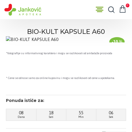
0
BIO-KULT KAPSULE A60
-10 %
*fotografije su informativnog karaktera i mogu se razlikovati od ambalaže proizvoda
* Cene se odnose samo za online kupovinu i mogu se razlikovati od cene u apotekama.
Ponuda ističe za:
08
18
55
05
Dana
Sati
Min
Sek