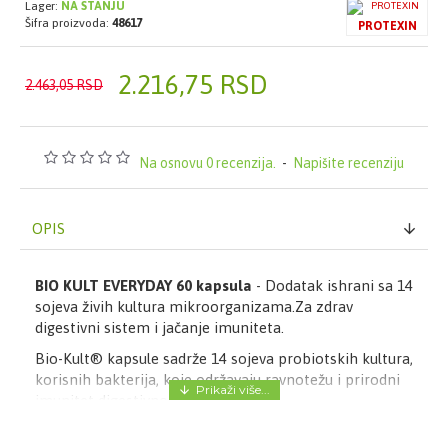
Lager:
NA STANJU
Šifra proizvoda:
48617
PROTEXIN
2.216,75 RSD
2.463,05 RSD
Na osnovu 0 recenzija.
-
Napišite recenziju
OPIS
BIO KULT EVERYDAY 60 kapsula
- Dodatak ishrani sa 14
sojeva živih kultura mikroorganizama.​Za zdrav
digestivni sistem i jačanje imuniteta.
Bio-Kult® kapsule sadrže 14 sojeva probiotskih kultura,
korisnih bakterija, koje održavaju ravnotežu i prirodni
imunitet digestivnog sistema.
Primenjuju se kod smetnji sa varenjem kod: