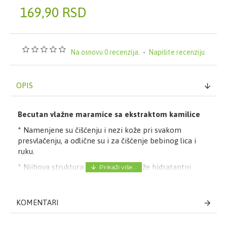
169,90 RSD
Na osnovu 0 recenzija.
-
Napišite recenziju
OPIS
Becutan vlažne maramice sa ekstraktom kamilice
* Namenjene su čišćenju i nezi kože pri svakom
presvlačenju, a odlične su i za čišćenje bebinog lica i
ruku.
* Njihova struktura je mekana i sadrže hidratantni
losion sa ekstraktom kamilice koji štiti kožu od iritacije
i smiruje crvenilo. Ostavljaju tanak zaštitni sloj na
površini kože koji hrani i održava kožu čistom i
KOMENTARI
zdravom.
* Ne sadrže alkohol ili parabene. Imaju neutralnu pH