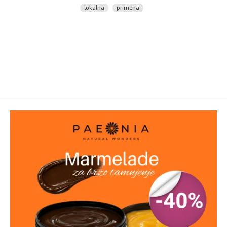
lokalna
primena
herba, urticae follium, thymi serpylli herba, myrthae
flos
Pakovanje:
Plastična boca
Tip artikla:
Šampon
Količina:
200ml
Proizvođač:
Allin