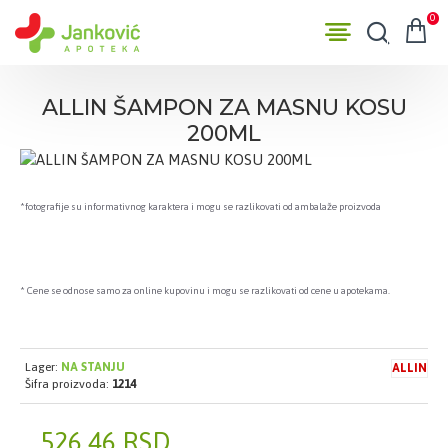
0
ALLIN ŠAMPON ZA MASNU KOSU
200ML
*fotografije su informativnog karaktera i mogu se razlikovati od ambalaže proizvoda
* Cene se odnose samo za online kupovinu i mogu se razlikovati od cene u apotekama.
Lager:
NA STANJU
ALLIN
Šifra proizvoda:
1214
526,46 RSD