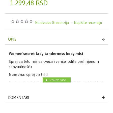
1.299,48 RSD
Na osnovu 0 recenzija.
-
Napišite recenziju
OPIS
Women'secret lady tanderness body mist
Sprej za telo mirisa cveća i vanile, odiše prefinjenom
senzualnošću.
Namena:
sprej za telo
Sastav:
ALCOHOL DENAT., WATER (AQUA), FRAGRANCE
(PARFUM), ETHYLHEXYL METHOXYCINNAMATE, PEG-
40 HYDROGENATED CASTOR OIL, ETHYLHEXYL
KOMENTARI
SALICYLATE, BUTYL METHOXYDIBENZOYLMETHANE,
BHT, CALCIUM TITANIUM BOROSILICATE, COUMARIN,
DISODIUM EDTA, TITANIUM DIOXIDE (CI 77891), RED