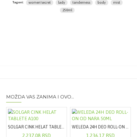
4 (CI 14700), YELLOW 5 (CI 19140), RED 33 (CI 17200),
women'secret
lady
tanderness
body
mist
Tagovi:
BLUE 1 (CI 42090), TIN OXIDE
250ml
Pakovanje:
250ml
MOŽDA VAS ZANIMA I OVO...
SOLGAR CINK HELAT TABLETE A100
WELEDA 24H DEO ROLL-ON OD NARA 50ML
200ML
2.237,08 RSD
1.236,17 RSD