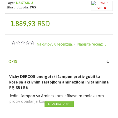
Lager:
NA STANJU
Šifra proizvoda:
3975
VICHY
1.889,93 RSD
Na osnovu 0 recenzija.
-
Napišite recenziju
OPIS
Vichy DERCOS energetski šampon protiv gubitka
kose sa aktivnim sastojkom aminexilom i vitaminima
PP, B5 i B6
Jedini šampon sa Aminexilom, efikasnim molekulom
protiv opadanje kose.
Za muškarce i žene koji imaju problema sa slabim ili
jačim opadanjem kose.