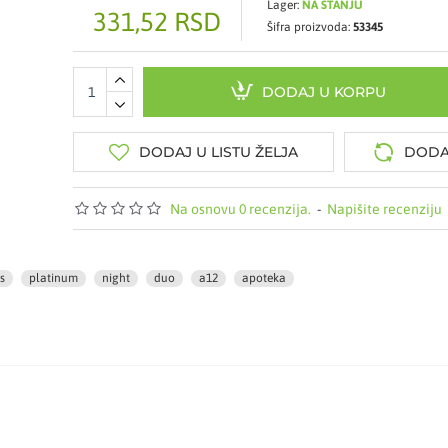
Lager:
NA STANJU
331,52 RSD
Šifra proizvoda:
53345
DODAJ U KORPU
DODAJ U LISTU ŽELJA
DODA
Na osnovu 0 recenzija.
-
Napišite recenziju
s
platinum
night
duo
a12
apoteka