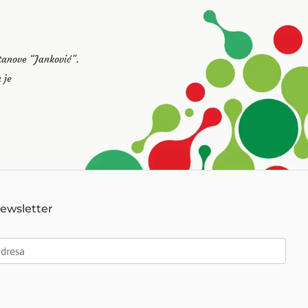
stanove “Janković”.
 je
Newsletter