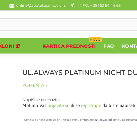
online@apotekajankovic.rs
INFO: + 381 63 54 44 66
NOVO
LONI 🎁
KARTICA PREDNOSTI
FAQ
KONT
UL.ALWAYS PLATINUM NIGHT DU
KOMENTARI
Napišite recenziju
Molimo Vas
prijavite se
ili se
registrujte
da biste napisali 
* Cene se odnose samo za online kupovinu i mogu se razlikovati od cene u apotekama