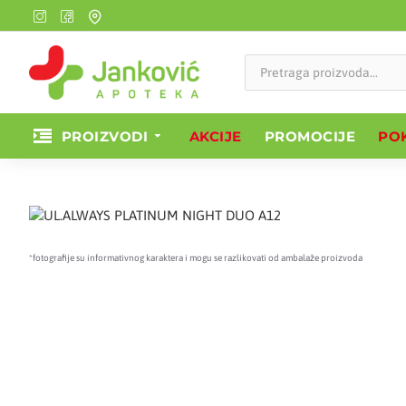
PROIZVODI
AKCIJE
PROMOCIJE
POK
*fotografije su informativnog karaktera i mogu se razlikovati od ambalaže proizvoda