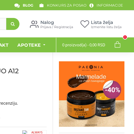
BLOG
KONKURS ZA POSAO
INFORMACIJE
Nalog
Lista želja
Prijava / Registracija
Izmenite listu želja
0
AKT
APOTEKE
0 proizvod(a) - 0,00 RSD
O A12
recenziju.
.