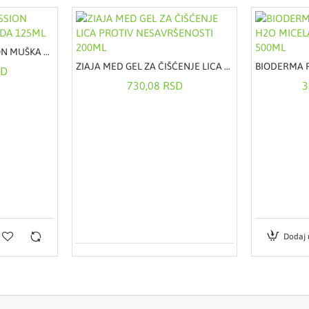
CALVIN KLEIN OBSESSION MUŠKA TOALETNA VODA 125ML
ZIAJA MED GEL ZA ČIŠĆENJE LICA PROTIV NESAVRŠENOSTI 200ML
SD
730,08 RSD
3
Dodaj 