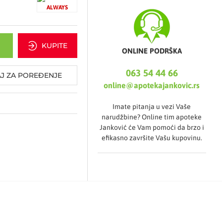
ALWAYS
KUPITE
ONLINE PODRŠKA
063 54 44 66
J ZA POREĐENJE
online@apotekajankovic.rs
Imate pitanja u vezi Vaše
narudžbine? Online tim apoteke
Janković će Vam pomoći da brzo i
efikasno završite Vašu kupovinu.