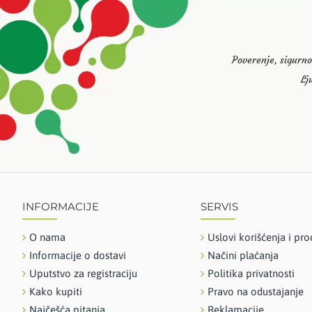
Poverenje, sigurno
Lj
INFORMACIJE
SERVIS
O nama
Uslovi korišćenja i pro
Informacije o dostavi
Načini plaćanja
Uputstvo za registraciju
Politika privatnosti
Kako kupiti
Pravo na odustajanje
Najčešća pitanja
Reklamacije