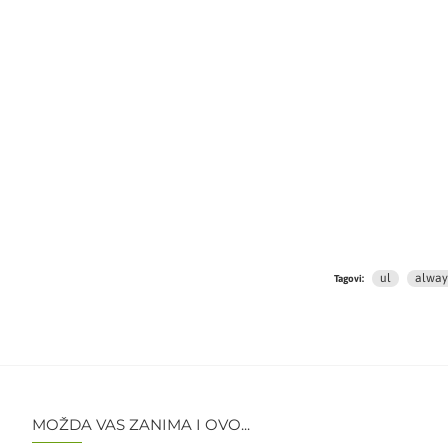
ul
alway
Tagovi:
MOŽDA VAS ZANIMA I OVO...