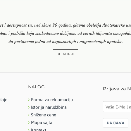
st i dostupnost su, već skoro 30 godina, glavna obeležja Apotekarske u
ubav i podrška koju svakodnevno dobijamo od vernih klijenata omogućila
da postanemo jedna od najpoznatijih i najposećenijih apoteka.
DETALJNIJE
NALOG
Prijava za 
daje
Forma za reklamaciju
Istorija narudžbina
Snižene cene
Mapa sajta
PRIJAVA
Kontakt