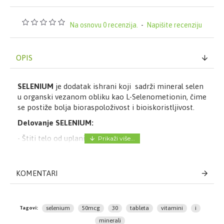
Na osnovu 0 recenzija.
-
Napišite recenziju
OPIS
SELENIUM
je dodatak ishrani koji sadrži mineral selen
u organski vezanom obliku kao L-Selenometionin, čime
se postiže bolja bioraspoloživost i bioiskoristljivost.
Delovanje SELENIUM:
- Štiti telo od uplanih procesa
- Usporava procese preranog starenja
- Održava dobro zdravlje reproduktivnih organa
- Smanjuje toksičnost nekih metala u organizmu
KOMENTARI
- Utiče na pravilan rad štitne žlezde i njenih hormona
Način upotrebe SELENIUM:
selenium
50mcg
30
tableta
vitamini
i
Tagovi:
- Deca iznad 15 godina: 1 tableta dnevno, uz obrok
minerali
- Odrasli: 1 - 2 tablete dnevno uz obrok