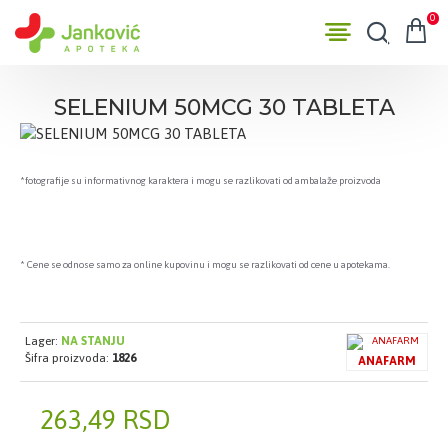
0
SELENIUM 50MCG 30 TABLETA
*fotografije su informativnog karaktera i mogu se razlikovati od ambalaže proizvoda
* Cene se odnose samo za online kupovinu i mogu se razlikovati od cene u apotekama.
Lager:
NA STANJU
Šifra proizvoda:
1826
ANAFARM
263,49 RSD