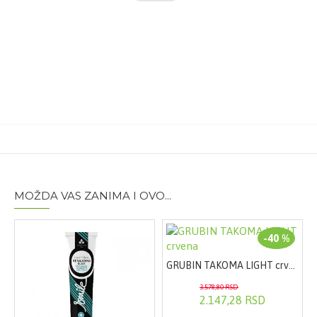
Sastav:
50µg selena (L-selenometionin)
Pakovanje:
Kutija
Tip artikla:
Tableta
Količina:
30
Vrsta artikla:
Dodatak ishrani
Proizvođač:
Anafarm d.o.o.
MOŽDA VAS ZANIMA I OVO...
-40 %
GRUBIN TAKOMA LIGHT crvena
3.578,80 RSD
2.147,28 RSD