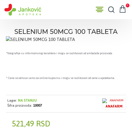
0
SELENIUM 50MCG 100 TABLETA
*fotografije su informativnog karaktera i mogu se razlikovati od ambalaže proizvoda
* Cene se odnose samo za online kupovinu i mogu se razlikovati od cene u apotekama.
Lager:
NA STANJU
Šifra proizvoda:
10007
ANAFARM
521,49 RSD