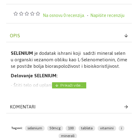
Na osnovu 0 recenzija.
-
Napišite recenziju
OPIS
SELENIUM
je dodatak ishrani koji sadrži mineral selen
u organski vezanom obliku kao L-Selenometionin, čime
se postiže bolja bioraspoloživost i bioiskoristljivost.
Delovanje SELENIUM:
- Štiti telo od uplanih procesa
- Usporava procese preranog starenja
- Održava dobro zdravlje reproduktivnih organa
- Smanjuje toksičnost nekih metala u organizmu
KOMENTARI
- Utiče na pravilan rad štitne žlezde i njenih hormona
Način upotrebe SELENIUM:
selenium
50mcg
100
tableta
vitamini
i
Tagovi:
- Deca iznad 15 godina: 1 tableta dnevno, uz obrok
minerali
- Odrasli: 1 - 2 tablete dnevno uz obrok