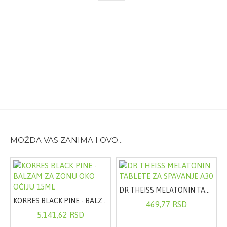
Sastav:
50µg selena (L-selenometionin)
Pakovanje:
Kutija
Tip artikla:
Tableta
Količina:
100
Vrsta artikla:
Dodatak ishrani
Proizvođač:
Anafarm d.o.o.
MOŽDA VAS ZANIMA I OVO...
DR THEISS MELATONIN TABLETE ZA SPAVANJE A30
AL 7ML
KORRES BLACK PINE - BALZAM ZA ZONU OKO OČIJU 15ML
469,77 RSD
5.141,62 RSD