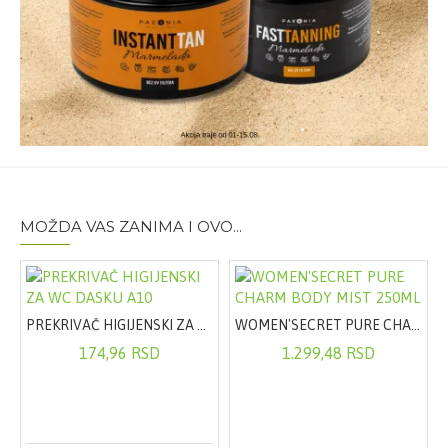
MOŽDA VAS ZANIMA I OVO...
PREKRIVAČ HIGIJENSKI ZA WC DASKU A10
WOMEN'SECRET PURE CHARM BODY MIST 250ML
174,96 RSD
1.299,48 RSD
e, normalna do mešovita koža, 50 ml