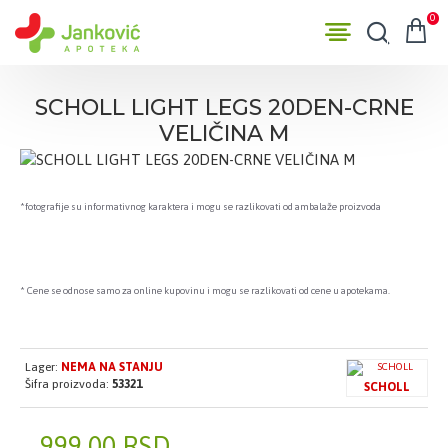
0
SCHOLL LIGHT LEGS 20DEN-CRNE
VELIČINA M
*fotografije su informativnog karaktera i mogu se razlikovati od ambalaže proizvoda
* Cene se odnose samo za online kupovinu i mogu se razlikovati od cene u apotekama.
Lager:
NEMA NA STANJU
Šifra proizvoda:
53321
SCHOLL
999,00 RSD