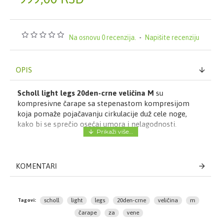
Na osnovu 0 recenzija.
-
Napišite recenziju
OPIS
Scholl light legs 20den-crne veličina M
su
kompresivne čarape sa stepenastom kompresijom
koja pomaže pojačavanju cirkulacije duž cele noge,
kako bi se sprečio osećaj umora i nelagodnosti.
KOMENTARI
scholl
light
legs
20den-crne
veličina
m
Tagovi:
čarape
za
vene