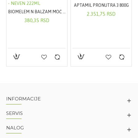
APTAMIL PRONUTRA 3 800G
BIOMELEM N BALZAM MOĆ CVEĆA REVITALIZUJE - NEVEN 222ML
2.351,75 RSD
380,35 RSD
h linja, 1,5% čiste hijaluronske kiseline, 30 ml
INFORMACIJE
SERVIS
NALOG