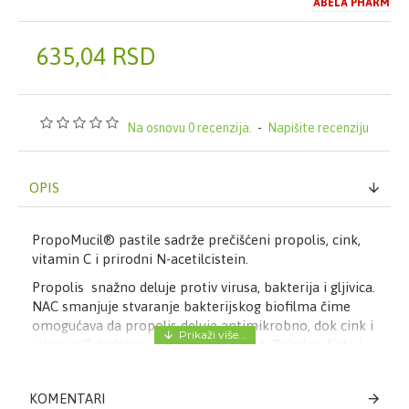
ABELA PHARM
635,04 RSD
Na osnovu 0 recenzija.
-
Napišite recenziju
OPIS
PropoMucil® pastile sadrže prečišćeni propolis, cink,
vitamin C i prirodni N-acetilcistein.
Propolis snažno deluje protiv virusa, bakterija i gljivica.
NAC smanjuje stvaranje bakterijskog biofilma čime
omogućava da propolis deluje antimikrobno, dok cink i
vitamin C dodatno ojačavaju imunitet. Zajedno čiste i
jačaju odbrambenu moć sluzokože usta i grla.
PropoMucil® pastile deluju na uzrok upale i bola.
KOMENTARI