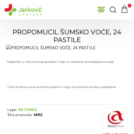
0
PROPOMUCIL ŠUMSKO VOĆE, 24
PASTILE
*fotografije su informativnog karaktera i mogu se razlikovati od ambalaže proizvoda
* Cene se odnose samo za online kupovinu i mogu se razlikovati od cene u apotekama.
Lager:
NA STANJU
Šifra proizvoda:
64452