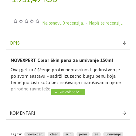
Na osnovu 0 recenzija.
-
Napišite recenziju
OPIS
NOVEXPERT Clear Skin pena za umivanje 150ml
Ovaj gel za čišćenje protiv nepravilnosti jedinstven je
po svom sastavu – sadrži izuzetno blagu penu koja
temeljno čisti kožu bez isušivanja i narušavanja njene
prirodne ravnoteže.
*za normalnu i masnu kožu, sklonu nepravilnostima
Inovativni tretman u kombinaciji:
KOMENTARI
ČISTAČ PROTIV ZAGAĐENJA: uklanja čak -99,8%
zagađivača u samo jednoj upotrebi!
3 U 1 TRETMAN PROTIV NESAVRŠENOSTI:
novexpert
clear
skin
pena
za
umivanje
Tagovi: