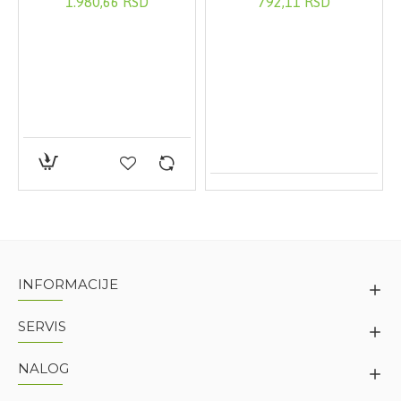
1.980,66 RSD
792,11 RSD
Extract°
Pakovanje:
150ml
Proizvodjač:
LABORATORIES NOVEXPERT PARIS
Uvoznik/Dobavljač:
SANTAMED
INFORMACIJE
SERVIS
NALOG