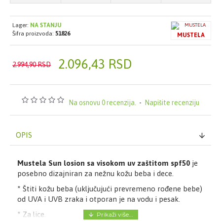
Lager:
NA STANJU
Šifra proizvoda:
51826
MUSTELA
2.096,43 RSD
2.994,90 RSD
Na osnovu 0 recenzija.
-
Napišite recenziju
OPIS
Mustela Sun losion sa visokom uv zaštitom spf50
je
posebno dizajniran za nežnu kožu beba i dece.
* Štiti kožu beba (uključujući prevremeno rođene bebe)
od UVA i UVB zraka i otporan je na vodu i pesak.
* Za lice.