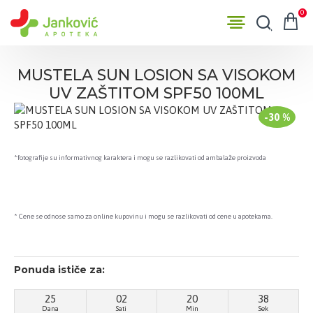
0
MUSTELA SUN LOSION SA VISOKOM
UV ZAŠTITOM SPF50 100ML
-30 %
*fotografije su informativnog karaktera i mogu se razlikovati od ambalaže proizvoda
* Cene se odnose samo za online kupovinu i mogu se razlikovati od cene u apotekama.
Ponuda ističe za:
25
02
20
38
Dana
Sati
Min
Sek