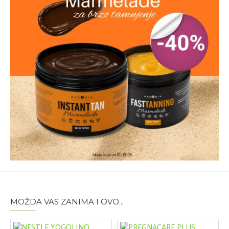
plivanja na suvoj koži i u slučaju znojenja. Ne izlažite
malu decu direktno suncu. Izbegavajte kontakt sa
očima
Sastav:
AQUA/WATER/EAU, COCO-
CAPRYLATE/CAPRATE, CAPRYLIC/CAPRIC
TRIGLYCERIDE, DICAPRYLYL CARBONATE, GLYCERIN,
DIETHYLAMINO HYDROXYBENZOYL HEXYL
BENZOATE, LAURYL GLUCOSIDE, POLYGLYCERYL-2-
DIPOLYHYDROXYSTEARATE, ETHYLHEXYL TRIAZONE,
PERSEA GRATISSIMA (AVOCADO) OIL,
PHENYLBENZIMIDAZOLE SULFONIC ACID, TITANIUM
DIOXIDE, BIS-ETHYLHEXYLOXYPHENOL
METHOXYPHENYL TRIAZINE, PENTYLENE GLYCOL,
POTASSIUM CETYL PHOSPHATE, STEARALKONIUM
HECTORITE, TOCOPHEROL, GLYCERYL CAPRYLATE,
SODIUM HYDROXIDE, DEHYDROACETIC ACID,
ALUMINA, XANTHAN GUM, JOJOBA ESTERS,
PROPYLENE CARBONATE, PERSEA GRATISSIMA
MOŽDA VAS ZANIMA I OVO...
(AVOCADO) FRUIT EXTRACT
Pakovanje:
100ml