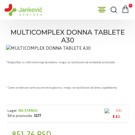
0
MULTICOMPLEX DONNA TABLETE
A30
*fotografije su informativnog karaktera i mogu se razlikovati od ambalaže proizvoda
* Cene se odnose samo za online kupovinu i mogu se razlikovati od cene u apotekama.
Lager:
NA STANJU
Šifra proizvoda:
3177
E.S.I.
851,76 RSD