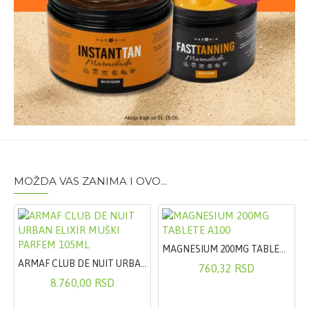
MOŽDA VAS ZANIMA I OVO...
CE A30
MAGNESIUM 200MG TABLETE A100
ARMAF CLUB DE NUIT URBAN ELIXIR MUŠKI PARFEM 105ML
760,32 RSD
8.760,00 RSD