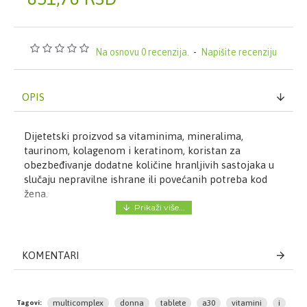
Na osnovu 0 recenzija.
-
Napišite recenziju
OPIS
Dijetetski proizvod sa vitaminima, mineralima,
taurinom, kolagenom i keratinom, koristan za
obezbeđivanje dodatne količine hranljivih sastojaka u
slučaju nepravilne ishrane ili povećanih potreba kod
žena.
Način upotrebe:
Popiti jednu tabletu dnevno
Sastav:
KOMENTARI
-Sadržaj vitamina: A, B1, B2, Niacin, pantotenska
kiselina, B6, biotin, folna kiselina, B12, C, D3, E, K
multicomplex
donna
tablete
a30
vitamini
i
Tagovi: