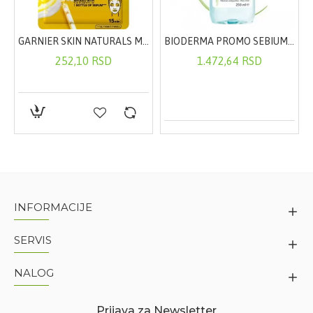
OMO SET za muškarce
GARNIER SKIN NATURALS MASKA ZA LICE U MARAMICI SA VITAMINOM C 32G
BIODERMA PROMO SEBIUM H2O MICELARNA VODA 250ML
252,10 RSD
1.472,64 RSD
INFORMACIJE
SERVIS
NALOG
Prijava za Newsletter