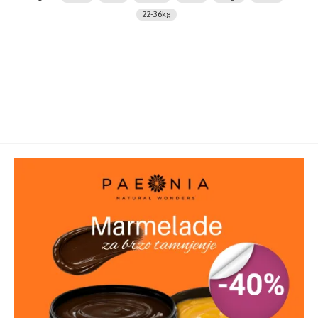
22-36kg
Uzrast:
8-12 godina (125-150cm)
Dimenzije:
38 x 37 x 18cm
Proizvođač:
Didis Ltd, Shumen 9700
Uvoznik:
MCG Group d.o.o. Novi Sad