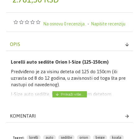
Na osnovu 0 recenzija.
-
Napišite recenziju
OPIS
Lorelli auto sedište Orion I-Size (125-150cm)
Predviđeno je za visinu deteta od 125 do 150cm (ili
uzrasta od 8 do 12 godina, u zavisnosti od toga šta pre
nastupi od navedenog).
I-Size auto sedište, koje raste sa vašim detetom.
Jednostavno montiranje u automobilu pomoću
sigurnosnih pojaseva u vozilu, u pravcu kretanja.
KOMENTARI
Kompaktno i lagano.Mekano i udobno. Navlaka sedišta
se skida i periva je na 30 stepeni. Napravljeno shodno
novom evropskom standardu ECE R129/03
lorelli
auto
sedište
orion
beige
koala
Tagovi: