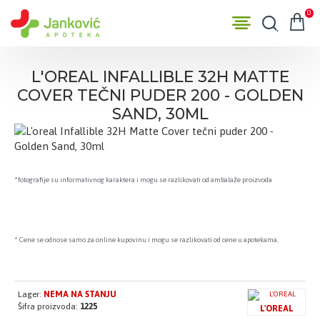
0
L'OREAL INFALLIBLE 32H MATTE
COVER TEČNI PUDER 200 - GOLDEN
SAND, 30ML
*fotografije su informativnog karaktera i mogu se razlikovati od ambalaže proizvoda
* Cene se odnose samo za online kupovinu i mogu se razlikovati od cene u apotekama.
Lager:
NEMA NA STANJU
Šifra proizvoda:
1225
L'OREAL