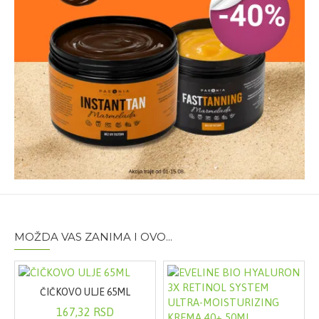
●PHENOXYETHANOL ●DISODIUM STEAROYL
GLUTAMATE ●CAPRYLYL GLYCOL ●SILICA SILYLATE
●DISTEARDIMONIUM HECTORITE ●CALCIUM
ALUMINUM BOROSILICATE ●TOCOPHEROL
●HYDROXYETHYL ACRYLATE/SODIUM
ACRYLOYLDIMETHYL TAURATECOPOLYMER ●PARFUM
/ FRAGRANCE ●ALUMINUM HYDROXIDE ●HEXYL
CINNAMAL ●BENZYL SALICYLATE ●LINALOOL
●SORBITAN ISOSTEARATE
Pakovanje:
30ml
MOŽDA VAS ZANIMA I OVO...
ČIČKOVO ULJE 65ML
167,32 RSD