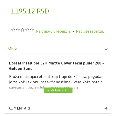
1.195,12 RSD
Na osnovu 0 recenzija.
-
Napišite recenziju
OPIS
L'oreal Infallible 32H Matte Cover tečni puder 200 -
Golden Sand
Pruža matirajući efekat koji traje do 32 sata, pogodan
je za kožu sklonu nesavršenostima - vaša koža ostaje
savršena i bez neželjenog sjaja ceo dan.
U kombinaciji sa niacinamidom i salicilnom kiselinom,
ova formula takođe ujednačava ten i teksturu kože.
KOMENTARI
Proizvod omogućava srednju pokrivenost. Savršen je za
svakodnevnu upotrebu jer je formula vodootporna i