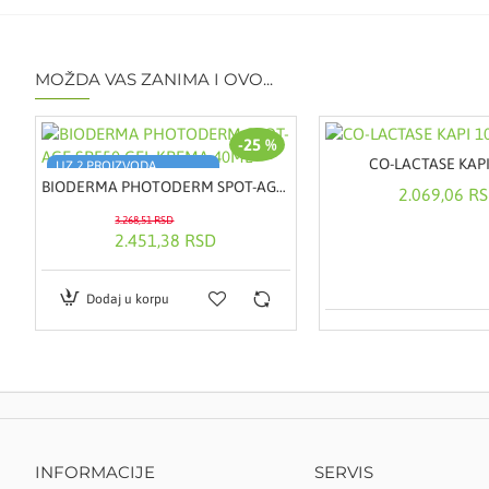
MOŽDA VAS ZANIMA I OVO...
-25 %
CO-LACTASE KAP
UZ 2 PROIZVODA
POKLON TORBA ILI RANAC
BIODERMA PHOTODERM SPOT-AGE SPF50 GEL-KREMA 40ML
2.069,06 R
3.268,51 RSD
2.451,38 RSD
Dodaj u korpu
INFORMACIJE
SERVIS