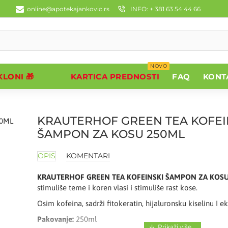
online@apotekajankovic.rs
INFO: + 381 63 54 44 66
NOVO
LONI 🎁
KARTICA PREDNOSTI
FAQ
KONT
KRAUTERHOF GREEN TEA KOFEI
ŠAMPON ZA KOSU 250ML
OPIS
KOMENTARI
KRAUTERHOF GREEN TEA KOFEINSKI ŠAMPON ZA KOS
stimuliše teme i koren vlasi i stimuliše rast kose.
Osim kofeina, sadrži fitokeratin, hijaluronsku kiselinu I 
Pakovanje:
250ml