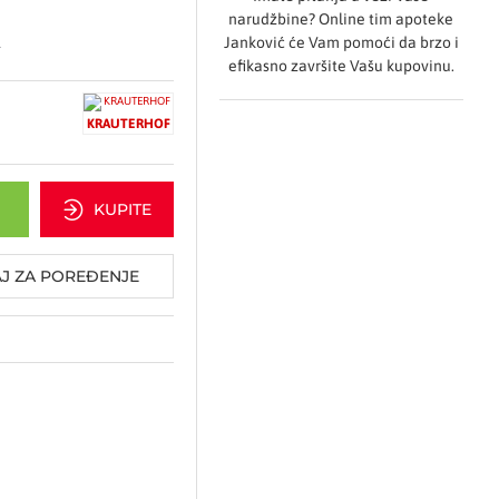
narudžbine? Online tim apoteke
Janković će Vam pomoći da brzo i
.
efikasno završite Vašu kupovinu.
KRAUTERHOF
KUPITE
J ZA POREĐENJE