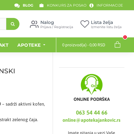
BLOG
KONKURS ZA POSAO
INFORMACIJE
Nalog
Lista želja
Prijava / Registracija
Izmenite listu želja
0
AKT
APOTEKE
0 proizvod(a) - 0,00 RSD
NSKI
ONLINE PODRŠKA
U
– sadrži aktivni kofen,
063 54 44 66
ekstrakt zelenog čaja.
online@apotekajankovic.rs
Imate pitanja u vezi Vaše