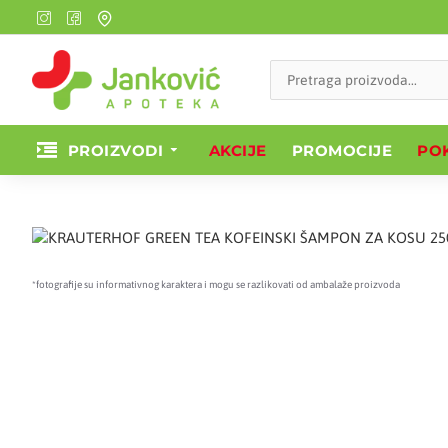
PROIZVODI
AKCIJE
PROMOCIJE
POK
*fotografije su informativnog karaktera i mogu se razlikovati od ambalaže proizvoda