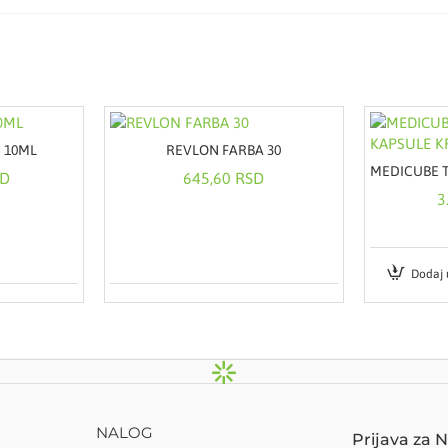
I 10ML
REVLON FARBA 30
SD
645,60 RSD
3
Dodaj 
NALOG
Prijava za 