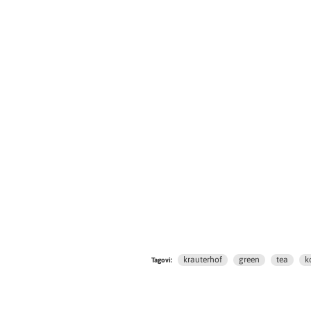
krauterhof
green
tea
k
Tagovi: