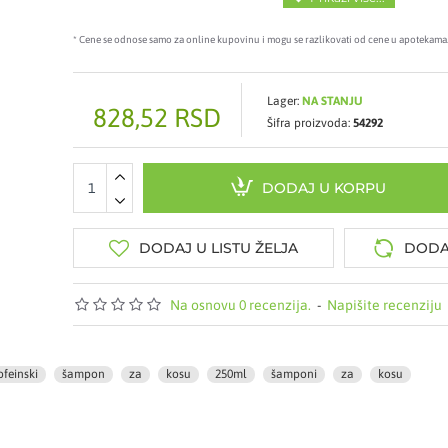
* Cene se odnose samo za online kupovinu i mogu se razlikovati od cene u apotekama
Lager:
NA STANJU
828,52 RSD
Šifra proizvoda:
54292
DODAJ U KORPU
DODAJ U LISTU ŽELJA
DODA
Na osnovu 0 recenzija.
-
Napišite recenziju
ofeinski
šampon
za
kosu
250ml
šamponi
za
kosu