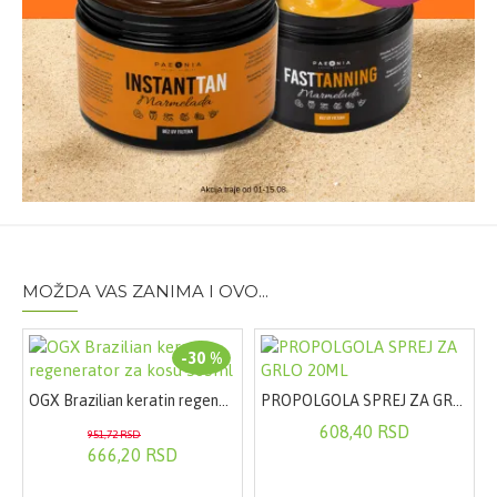
Pakovanje:
200ml
MOŽDA VAS ZANIMA I OVO...
-30 %
OGX Brazilian keratin regenerator za kosu 385ml
PROPOLGOLA SPREJ ZA GRLO 20ML
KREMA SPF30 50ML
608,40 RSD
951,72 RSD
666,20 RSD