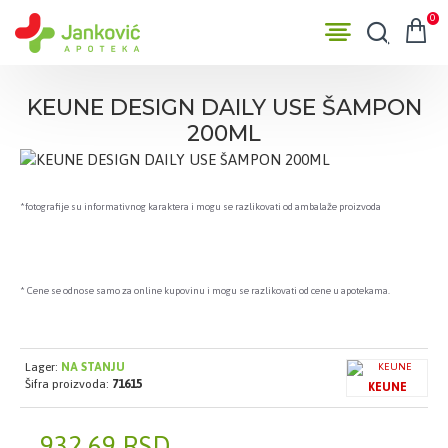
0
KEUNE DESIGN DAILY USE ŠAMPON
200ML
*fotografije su informativnog karaktera i mogu se razlikovati od ambalaže proizvoda
* Cene se odnose samo za online kupovinu i mogu se razlikovati od cene u apotekama.
Lager:
NA STANJU
Šifra proizvoda:
71615
KEUNE
932,69 RSD