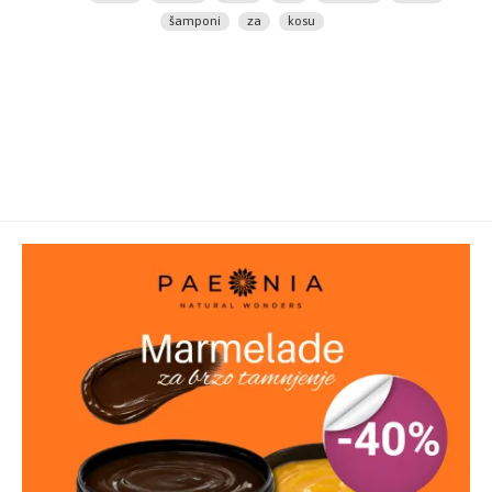
- Pogodan za svakodnevnu upotrebu
šamponi
za
kosu
- Daje kosi sjaj
- Revitalizuje kosu
- Čini kosu mekom i svilenkastom
Način upotrebe Keune DESIGN DAILY USE šampona:
Nanesite malu količinu
Keune Design Daily Use
šampona
na mokru kosu, kružnim pokretima
napravite penu, zatim isperite.
Sastav:
AQUA (WATER), SODIUM LAURETH SULFATE,
COCAMIDOPROPYL BETAINE, SODIUM CHLORIDE,
LAURETH-2, COCO-GLUCOSIDE, GLYCERYL OLEATE,
SODIUM BENZOATE, PARFUM (FRAGRANCE),
POLYQUATERNIUM-7, PEG-40 HYDROGENATED
CASTOR OIL, CITRIC ACID, PEG-35 CASTOR OIL,
AESCULUS HIPPOCASTANUM (HORSE CHESTNUT
SEED) EXTRACT, ALCOHOL DENAT., POLYSORBATE 20,
TOCOPHEROL, CALCIUM PANTOTHENATE, INOSITOL,
RETINYL PALMITATE, LINOLEIC ACID, BIOTIN,
LIMONENE, LINALOOL