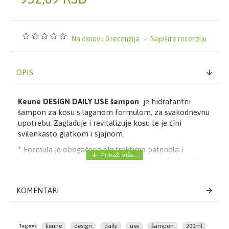
Na osnovu 0 recenzija.
-
Napišite recenziju
OPIS
Keune DESIGN DAILY USE šampon
je hidratantni
šampon za kosu s laganom formulom, za svakodnevnu
upotrebu. Zaglađuje i revitalizuje kosu te je čini
svilenkasto glatkom i sjajnom.
* Formula je obogaćena ekstraktima patenola i
bambusa kako bi pojačala sjaj, glatkoću i učinila vašu
kosu zdravom.
* Ne otežava kosu, kosa se lagano raščešljava, postaje
KOMENTARI
sjajna i nežna.
- Veoma lagana formula
- Dubinski hidrira kosu
keune
design
daily
use
šampon
200ml
Tagovi: