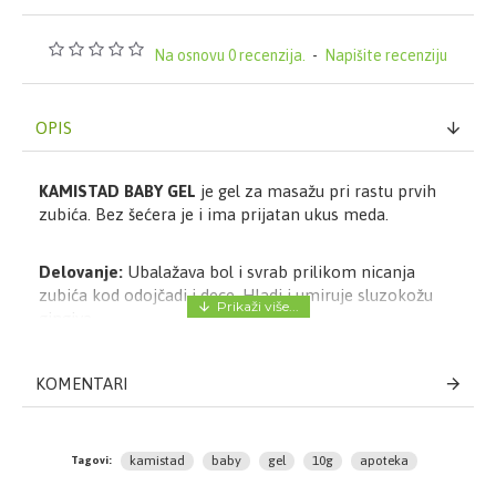
Na osnovu 0 recenzija.
-
Napišite recenziju
OPIS
KAMISTAD BABY GEL
je gel za masažu pri rastu prvih
zubića. Bez šećera je i ima prijatan ukus meda.
Delovanje:
Ubalažava bol i svrab prilikom nicanja
zubića kod odojčadi i dece. Hladi i umiruje sluzokožu
gingiva.
Način upotrebe:
Posle jela i pre spavanja, 2 do 3 puta
na dan.
KOMENTARI
Sastav:
Voda, propilen glikol, sorbitol, cvetni ekstrakt
nemačke kamilice, trometamin, karbomer, glicerin,
alkohol, laureth-9, aroma, acesulfam-kalijum, disodium
kamistad
baby
gel
10g
apoteka
Tagovi:
EDTA.