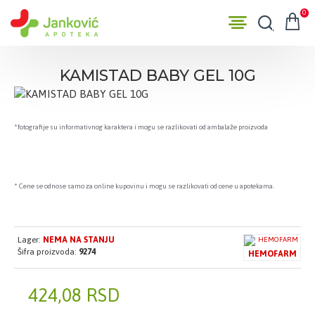
0
KAMISTAD BABY GEL 10G
*fotografije su informativnog karaktera i mogu se razlikovati od ambalaže proizvoda
* Cene se odnose samo za online kupovinu i mogu se razlikovati od cene u apotekama.
Lager:
NEMA NA STANJU
Šifra proizvoda:
9274
HEMOFARM
424,08 RSD