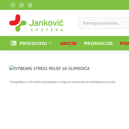
PROIZVODI
AKCIJE
PROMOCIJE
POK
*fotografije su informativnog karaktera i mogu se razlikovati od ambalaže proizvoda