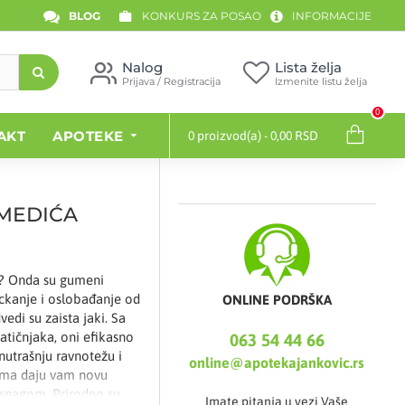
BLOG
KONKURS ZA POSAO
INFORMACIJE
Nalog
Lista želja
Prijava / Registracija
Izmenite listu želja
0
AKT
APOTEKE
0 proizvod(a) - 0,00 RSD
UMEDIĆA
u? Onda su gumeni
ickanje i oslobađanje od
ONLINE PODRŠKA
edi su zaista jaki. Sa
tičnjaka, oni efikasno
063 54 44 66
utrašnju ravnotežu i
online@apotekajankovic.rs
dima daju vam novu
 snagom. Prirodno su
Imate pitanja u vezi Vaše