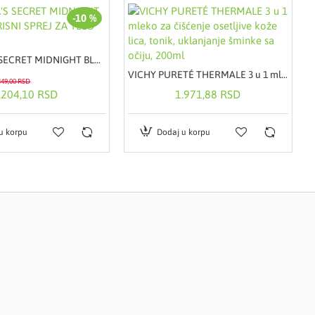
-10 %
VICTORIA'S SECRET MIDNIGHT BLOOM MIRISNI SPREJ ZA TELO 250ML
VICHY PURETÉ THERMALE 3 u 1 mleko za čišćenje osetljive kože lica, tonik, uklanjanje šminke sa očiju, 200ml
449,00 RSD
.204,10 RSD
1.971,88 RSD
u korpu
Dodaj u korpu