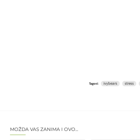
ivybears
stress
Tagovi:
MOŽDA VAS ZANIMA I OVO...