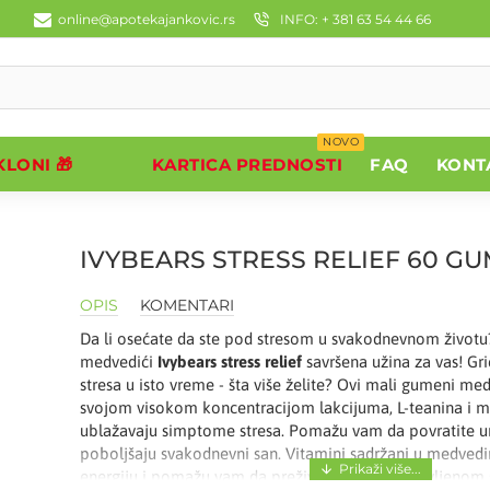
online@apotekajankovic.rs
INFO: + 381 63 54 44 66
NOVO
LONI 🎁
KARTICA PREDNOSTI
FAQ
KONT
IVYBEARS STRESS RELIEF 60 G
OPIS
KOMENTARI
Da li osećate da ste pod stresom u svakodnevnom život
medvedići
Ivybears stress relief
savršena užina za vas! Gr
stresa u isto vreme - šta više želite? Ovi mali gumeni medv
svojom visokom koncentracijom lakcijuma, L-teanina i ma
ublažavaju simptome stresa. Pomažu vam da povratite un
poboljšaju svakodnevni san. Vitamini sadržani u medve
energiju i pomažu vam da preživite dan sa obnovljenom